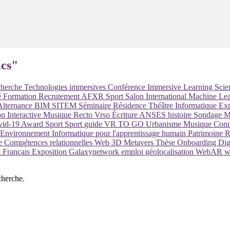
ics"
herche
Technologies immersives
Conférence
Immersive Learning
Scie
é
Formation
Recrutement
AFXR
Sport
Salon
International
Machine Le
Alternance
BIM
SITEM
Séminaire
Résidence
Théâtre
Informatique
Exp
on Interactive
Musique
Recto Vrso
Écriture
ANSES
histoire
Sondage
M
vid-19
Award
Sport
Sport
guide
VR TO GO
Urbanisme
Musique
Conn
Environnement Informatique pour l'apprentissage humain
Patrimoine
R
re
Compétences relationnelles
Web 3D
Metavers
Thèse
Onboarding
Dig
ut Français
Exposition
Galaxynetwork
emploi
géolocalisation
WebAR
w
cherche.