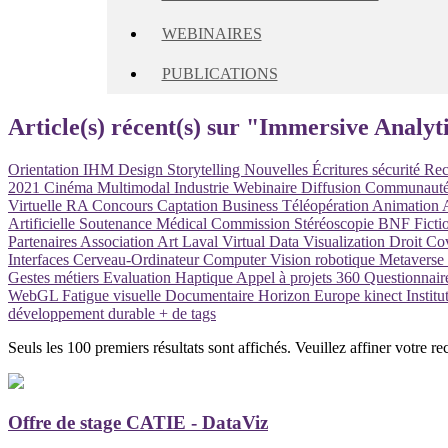
WEBINAIRES
PUBLICATIONS
Article(s) récent(s) sur "Immersive Analyt
Orientation
IHM
Design
Storytelling
Nouvelles Écritures
sécurité
Rec
2021
Cinéma
Multimodal
Industrie
Webinaire
Diffusion
Communaut
Virtuelle
RA
Concours
Captation
Business
Téléopération
Animation
Artificielle
Soutenance
Médical
Commission
Stéréoscopie
BNF
Ficti
Partenaires
Association
Art
Laval Virtual
Data Visualization
Droit
Co
Interfaces Cerveau-Ordinateur
Computer Vision
robotique
Metaverse
Gestes métiers
Evaluation
Haptique
Appel à projets
360
Questionnai
WebGL
Fatigue visuelle
Documentaire
Horizon Europe
kinect
Instit
développement durable
+ de tags
Seuls les 100 premiers résultats sont affichés. Veuillez affiner votre re
Offre de stage CATIE - DataViz