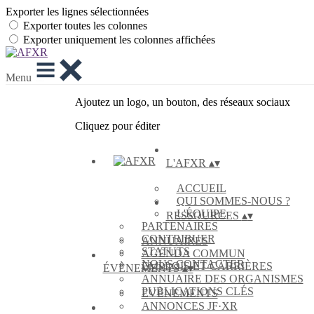
Exporter les lignes sélectionnées
Exporter toutes les colonnes
Exporter uniquement les colonnes affichées
Menu
Ajoutez un logo, un bouton, des réseaux sociaux
Cliquez pour éditer
L'AFXR
▴
▾
ACCUEIL
QUI SOMMES-NOUS ?
L'ÉQUIPE
RESSOURCES
▴
▾
PARTENAIRES
CONTRIBUER
ANNUAIRES
STATUTS
AGENDA COMMUN
NOUS CONTACTER
EMPLOIS ET CARRIÈRES
ÉVÈNEMENTS
▴
▾
ANNUAIRE DES ORGANISMES
PUBLICATIONS CLÉS
EVÈNEMENTS
ANNONCES JF·XR