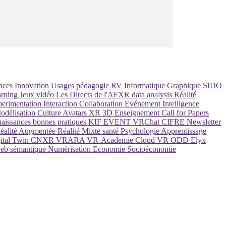
nces
Innovation
Usages
pédagogie
RV
Informatique Graphique
SIDO
arning
Jeux vidéo
Les Directs de l'AFXR
data analysis
Réalité
erimentation
Interaction
Collaboration
Evénement
Intelligence
odélisation
Culture
Avatars
XR
3D
Enseignement
Call for Papers
aissances
bonnes pratiques
KIF EVENT
VRChat
CIFRE
Newsletter
éalité Augmentée
Réalité Mixte
santé
Psychologie
Apprentissage
ital Twin
CNXR
VRARA
VR-Academie
Cloud VR
ODD
Elyx
eb sémantique
Numérisation
Economie
Socioéconomie