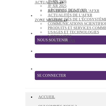
JF·XR 2026
ACTUALITÉS
▴
▾
JF·XR 2025
ARCHIVES DES JF·XR
RÊVERIES, BLOG DE L'AFXR
ACTUALITÉS DE L'AFXR
ACTUALITÉS DE L'ÉCOSYSTÈM
ZONE MEMBRE
▴
▾
COMMUNICATIONS SCIENTIFIQ
PRODUITS ET SERVICES COMM
USAGES ET TECHNOLOGIES
WEBINAIRES
NOUS SOUTENIR
PUBLICATIONS
SE CONNECTER
ACCUEIL