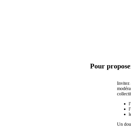
Pour proposer
Invitez
modérat
collectif
l
l
l
Un dout