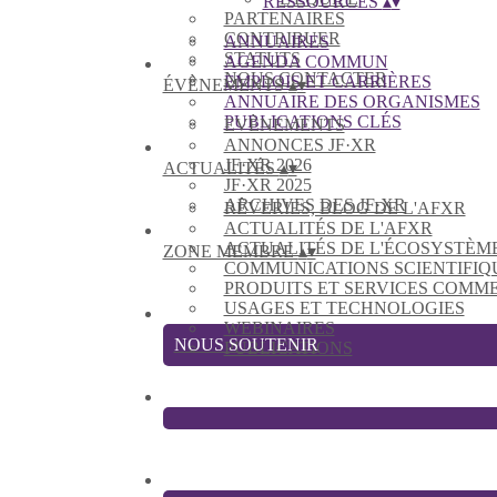
RESSOURCES
▴
▾
PARTENAIRES
CONTRIBUER
ANNUAIRES
STATUTS
AGENDA COMMUN
NOUS CONTACTER
EMPLOIS ET CARRIÈRES
ÉVÈNEMENTS
▴
▾
ANNUAIRE DES ORGANISMES
PUBLICATIONS CLÉS
EVÈNEMENTS
ANNONCES JF·XR
JF·XR 2026
ACTUALITÉS
▴
▾
JF·XR 2025
ARCHIVES DES JF·XR
RÊVERIES, BLOG DE L'AFXR
ACTUALITÉS DE L'AFXR
ACTUALITÉS DE L'ÉCOSYSTÈM
ZONE MEMBRE
▴
▾
COMMUNICATIONS SCIENTIFIQ
PRODUITS ET SERVICES COMM
USAGES ET TECHNOLOGIES
WEBINAIRES
NOUS SOUTENIR
PUBLICATIONS