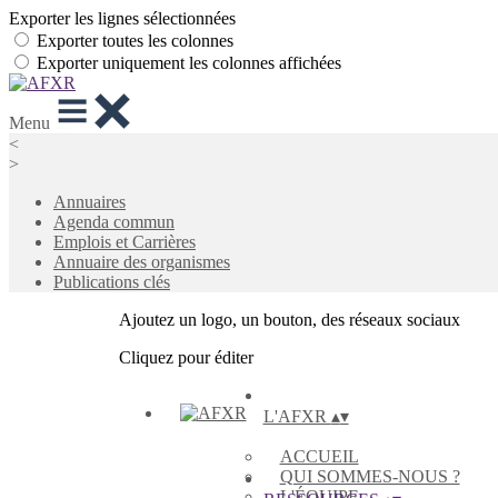
Exporter les lignes sélectionnées
Exporter toutes les colonnes
Exporter uniquement les colonnes affichées
Menu
<
>
Annuaires
Agenda commun
Emplois et Carrières
Annuaire des organismes
Publications clés
Ajoutez un logo, un bouton, des réseaux sociaux
Cliquez pour éditer
L'AFXR
▴
▾
ACCUEIL
QUI SOMMES-NOUS ?
L'ÉQUIPE