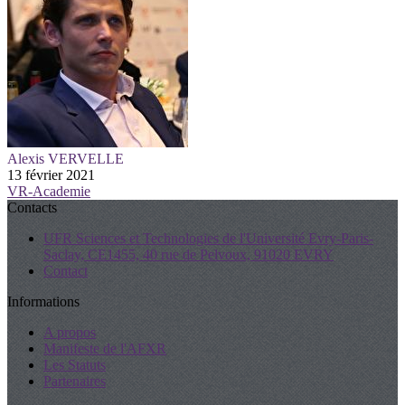
Alexis VERVELLE
13 février 2021
VR-Academie
Contacts
UFR Sciences et Technologies de l'Université Evry-Paris-
Saclay, CE1455, 40 rue de Pelvoux, 91020 EVRY
Contact
Informations
A propos
Manifeste de l'AFXR
Les Statuts
Partenaires