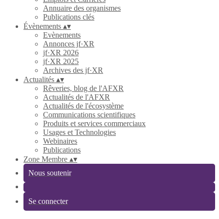
Annuaire des organismes
Publications clés
Évènements
▴
▾
Evènements
Annonces jf·XR
jf·XR 2026
jf·XR 2025
Archives des jf·XR
Actualités
▴
▾
Rêveries, blog de l'AFXR
Actualités de l'AFXR
Actualités de l'écosystème
Communications scientifiques
Produits et services commerciaux
Usages et Technologies
Webinaires
Publications
Zone Membre
▴
▾
Nous soutenir
Se connecter