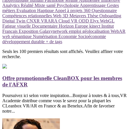
l'apprentissage humain
Patrimoine
Réalité Augmentée
Immersive
Analytics
Réalité Mixte
santé
Psychologie
Apprentissage
Gestes
métiers
Evaluation
Haptique
Appel à projets
360
Questionnaire
Compétences relationnelles
Web 3D
Metavers
Thèse
Onboarding
Digital Twin
CNXR
VRARA
Cloud VR
ODD
Elyx
WebGL
Fatigue visuelle
Documentaire
Horizon Europe
kinect
Institut
Français
Exposition
Galaxynetwork
emploi
géolocalisation
WebAR
web sémantique
Numérisation
Economie
Socioéconomie
développement durable
+ de tags
Seuls les 100 premiers résultats sont affichés. Veuillez affiner votre
recherche.
Offre promotionnelle CleanBOX pour les membres
de l'AFXR
Poursuivez ici selon votre inspiration...Bonjour à toutes & à tous,VR
Academie distribue comme vous le savez pour la plupart les
CLeanbox VR/AR en France & au Benelux.Afin de favoriser
notre...