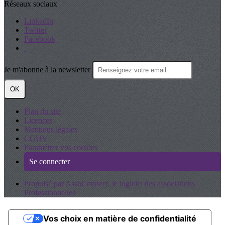
Réseaux sociaux
LinkedIn
Twitter
Facebook
Je m'abonne à la newsletter
OK
Plan du site
Licences
Mentions légales
CGUV
Paramétrer vos cookies
Se connecter
Propulsé par AssoConnect, le logiciel des associations
Professionnelles
Vos choix en matière de confidentialité