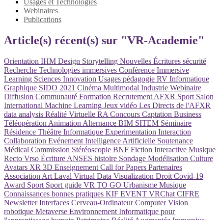
Usages et Technologies
Webinaires
Publications
Article(s) récent(s) sur "VR-Academie"
Orientation
IHM
Design
Storytelling
Nouvelles Écritures
sécurité
Recherche
Technologies immersives
Conférence
Immersive
Learning
Sciences
Innovation
Usages
pédagogie
RV
Informatique
Graphique
SIDO 2021
Cinéma
Multimodal
Industrie
Webinaire
Diffusion
Communauté
Formation
Recrutement
AFXR
Sport
Salon
International
Machine Learning
Jeux vidéo
Les Directs de l'AFXR
data analysis
Réalité Virtuelle
RA
Concours
Captation
Business
Téléopération
Animation
Alternance
BIM
SITEM
Séminaire
Résidence
Théâtre
Informatique
Experimentation
Interaction
Collaboration
Evénement
Intelligence Artificielle
Soutenance
Médical
Commission
Stéréoscopie
BNF
Fiction Interactive
Musique
Recto Vrso
Écriture
ANSES
histoire
Sondage
Modélisation
Culture
Avatars
XR
3D
Enseignement
Call for Papers
Partenaires
Association
Art
Laval Virtual
Data Visualization
Droit
Covid-19
Award
Sport
Sport
guide
VR TO GO
Urbanisme
Musique
Connaissances
bonnes pratiques
KIF EVENT
VRChat
CIFRE
Newsletter
Interfaces Cerveau-Ordinateur
Computer Vision
robotique
Metaverse
Environnement Informatique pour