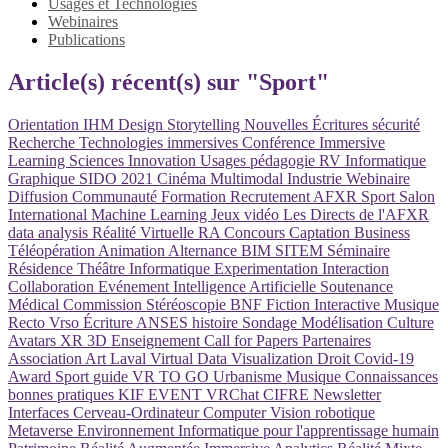
Usages et Technologies
Webinaires
Publications
Article(s) récent(s) sur "Sport"
Orientation
IHM
Design
Storytelling
Nouvelles Écritures
sécurité
Recherche
Technologies immersives
Conférence
Immersive
Learning
Sciences
Innovation
Usages
pédagogie
RV
Informatique
Graphique
SIDO 2021
Cinéma
Multimodal
Industrie
Webinaire
Diffusion
Communauté
Formation
Recrutement
AFXR
Sport
Salon
International
Machine Learning
Jeux vidéo
Les Directs de l'AFXR
data analysis
Réalité Virtuelle
RA
Concours
Captation
Business
Téléopération
Animation
Alternance
BIM
SITEM
Séminaire
Résidence
Théâtre
Informatique
Experimentation
Interaction
Collaboration
Evénement
Intelligence Artificielle
Soutenance
Médical
Commission
Stéréoscopie
BNF
Fiction Interactive
Musique
Recto Vrso
Écriture
ANSES
histoire
Sondage
Modélisation
Culture
Avatars
XR
3D
Enseignement
Call for Papers
Partenaires
Association
Art
Laval Virtual
Data Visualization
Droit
Covid-19
Award
Sport
guide
VR TO GO
Urbanisme
Musique
Connaissances
bonnes pratiques
KIF EVENT
VRChat
CIFRE
Newsletter
Interfaces Cerveau-Ordinateur
Computer Vision
robotique
Metaverse
Environnement Informatique pour l'apprentissage humain