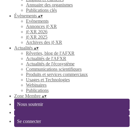
Annuaire des organismes
Publications clés
Évènements
▴
▾
Evènements
Annonces jf·XR
jf·XR 2026
jf·XR 2025
Archives des jf·XR
Actualités
▴
▾
Rêveries, blog de l'AFXR
Actualités de l'AFXR
Actualités de l'écosystème
Communications scientifiques
Produits et services commerciaux
Usages et Technologies
Webinaires
Publications
Zone Membre
▴
▾
Nous soutenir
Se connecter