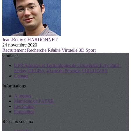
Jean-Rémy CHARDONNET
24 novembre 2020
Recrutement
Recherche
Réalité Virtuelle
3D
Sport
Contacts
UFR Sciences et Technologies de l'Université Evry-Paris-
Saclay, CE1455, 40 rue de Pelvoux, 91020 EVRY
Contact
Informations
A propos
Manifeste de l'AFXR
Les Statuts
Partenaires
Réseaux sociaux