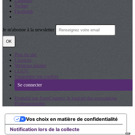
LinkedIn
Twitter
Facebook
Je m'abonne à la newsletter
OK
Plan du site
Licences
Mentions légales
CGUV
Paramétrer vos cookies
Se connecter
Propulsé par AssoConnect, le logiciel des associations
Professionnelles
Vos choix en matière de confidentialité
Notification lors de la collecte