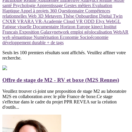
Patrimoine
Réalité Augmentée
Immersive Analytics
Réalité Mixte
santé
Psychologie
Apprentissage
Gestes métiers
Evaluation
Haptique
Appel à projets
360
Questionnaire
Compétences
relationnelles
Web 3D
Metavers
Thèse
Onboarding
Digital Twin
CNXR
VRARA
VR-Academie
Cloud VR
ODD
Elyx
WebGL
Fatigue visuelle
Documentaire
Horizon Europe
kinect
Institut
Français
Exposition
Galaxynetwork
emploi
géolocalisation
WebAR
web sémantique
Numérisation
Economie
Socioéconomie
développement durable
+ de tags
Seuls les 100 premiers résultats sont affichés. Veuillez affiner votre
recherche.
Offre de stage de M2 - RV et boxe (M2S Rennes)
Veuillez trouver ci-joint une proposition de stage M2 au laboratoire
M2S en collaboration avec le pôle France de boxe.Ce stage
s'effectue dans le cadre du projet PPR REVEA sur la création
d'outils...