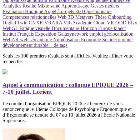
l'apprentissage humain
Patrimoine
Réalité Augmentée
Immersive
Analytics
Réalité Mixte
santé
Apprentissage
Gestes métiers
Evaluation
Haptique
Appel à projets
360
Questionnaire
Compétences relationnelles
Web 3D
Metavers
Thèse
Onboarding
Digital Twin
CNXR
VRARA
VR-Academie
Cloud VR
ODD
Elyx
WebGL
Fatigue visuelle
Documentaire
Horizon Europe
kinect
Institut Français
Exposition
Galaxynetwork
emploi
géolocalisation
WebAR
web sémantique
Numérisation
Economie
Socioéconomie
développement durable
+ de tags
Seuls les 100 premiers résultats sont affichés. Veuillez affiner votre
recherche.
Appel à communication : colloque EPIQUE 2026 –
7-10 juillet, Lorient
Le comité d’organisation EPIQUE 2026 est heureux de vous
annoncer que le 13ème Colloque de Psychologie Ergonomique et
d’Ergonomie se tiendra du 07 au 10 juillet 2026 à l'École Nationale
Supérieure...