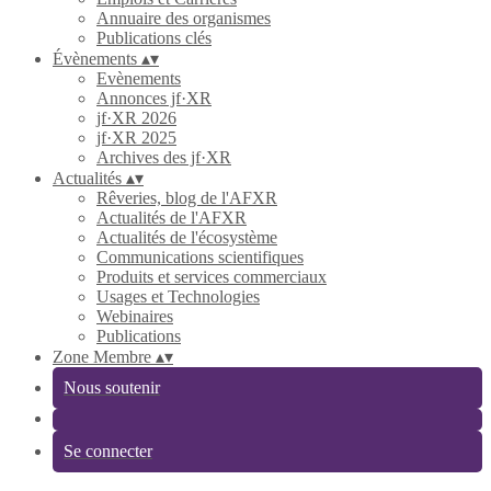
Annuaire des organismes
Publications clés
Évènements
▴
▾
Evènements
Annonces jf·XR
jf·XR 2026
jf·XR 2025
Archives des jf·XR
Actualités
▴
▾
Rêveries, blog de l'AFXR
Actualités de l'AFXR
Actualités de l'écosystème
Communications scientifiques
Produits et services commerciaux
Usages et Technologies
Webinaires
Publications
Zone Membre
▴
▾
Nous soutenir
Se connecter