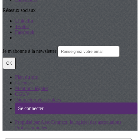
Réseaux sociaux
LinkedIn
Twitter
Facebook
Je m'abonne à la newsletter
OK
Plan du site
Licences
Mentions légales
CGUV
Paramétrer vos cookies
Se connecter
Propulsé par AssoConnect, le logiciel des associations
Professionnelles