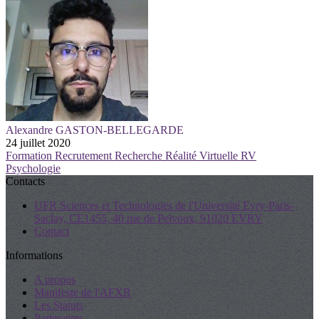
Alexandre GASTON-BELLEGARDE
24 juillet 2020
Formation
Recrutement
Recherche
Réalité Virtuelle
RV
Psychologie
Contacts
UFR Sciences et Technologies de l'Université Evry-Paris-
Saclay, CE1455, 40 rue de Pelvoux, 91020 EVRY
Contact
Informations
A propos
Manifeste de l'AFXR
Les Statuts
Partenaires