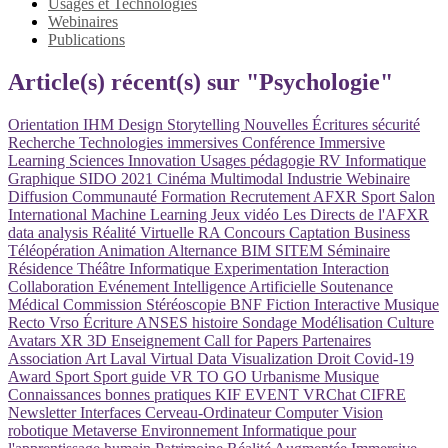
Usages et Technologies
Webinaires
Publications
Article(s) récent(s) sur "Psychologie"
Orientation
IHM
Design
Storytelling
Nouvelles Écritures
sécurité
Recherche
Technologies immersives
Conférence
Immersive
Learning
Sciences
Innovation
Usages
pédagogie
RV
Informatique
Graphique
SIDO 2021
Cinéma
Multimodal
Industrie
Webinaire
Diffusion
Communauté
Formation
Recrutement
AFXR
Sport
Salon
International
Machine Learning
Jeux vidéo
Les Directs de l'AFXR
data analysis
Réalité Virtuelle
RA
Concours
Captation
Business
Téléopération
Animation
Alternance
BIM
SITEM
Séminaire
Résidence
Théâtre
Informatique
Experimentation
Interaction
Collaboration
Evénement
Intelligence Artificielle
Soutenance
Médical
Commission
Stéréoscopie
BNF
Fiction Interactive
Musique
Recto Vrso
Écriture
ANSES
histoire
Sondage
Modélisation
Culture
Avatars
XR
3D
Enseignement
Call for Papers
Partenaires
Association
Art
Laval Virtual
Data Visualization
Droit
Covid-19
Award
Sport
Sport
guide
VR TO GO
Urbanisme
Musique
Connaissances
bonnes pratiques
KIF EVENT
VRChat
CIFRE
Newsletter
Interfaces Cerveau-Ordinateur
Computer Vision
robotique
Metaverse
Environnement Informatique pour