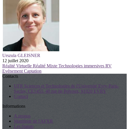
Urszula GLEISNER
12 juillet 2020
Réalité Virtuelle
Réalité Mixte
Technologies immersives
RV
Evénement
Captation
Contacts
UFR Sciences et Technologies de l'Université Evry-Paris-
Saclay, CE1455, 40 rue de Pelvoux, 91020 EVRY
Contact
Informations
A propos
Manifeste de l'AFXR
Les Statuts