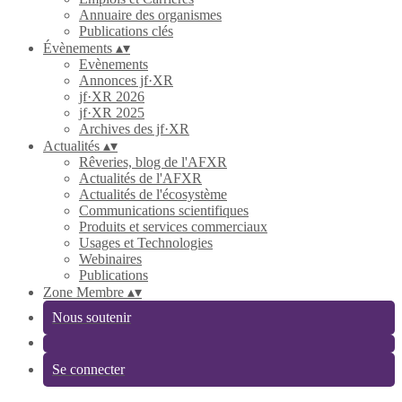
Annuaire des organismes
Publications clés
Évènements
▴
▾
Evènements
Annonces jf·XR
jf·XR 2026
jf·XR 2025
Archives des jf·XR
Actualités
▴
▾
Rêveries, blog de l'AFXR
Actualités de l'AFXR
Actualités de l'écosystème
Communications scientifiques
Produits et services commerciaux
Usages et Technologies
Webinaires
Publications
Zone Membre
▴
▾
Nous soutenir
Se connecter