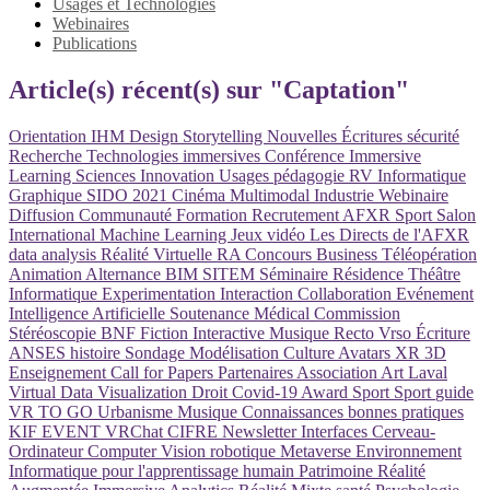
Usages et Technologies
Webinaires
Publications
Article(s) récent(s) sur "Captation"
Orientation
IHM
Design
Storytelling
Nouvelles Écritures
sécurité
Recherche
Technologies immersives
Conférence
Immersive
Learning
Sciences
Innovation
Usages
pédagogie
RV
Informatique
Graphique
SIDO 2021
Cinéma
Multimodal
Industrie
Webinaire
Diffusion
Communauté
Formation
Recrutement
AFXR
Sport
Salon
International
Machine Learning
Jeux vidéo
Les Directs de l'AFXR
data analysis
Réalité Virtuelle
RA
Concours
Business
Téléopération
Animation
Alternance
BIM
SITEM
Séminaire
Résidence
Théâtre
Informatique
Experimentation
Interaction
Collaboration
Evénement
Intelligence Artificielle
Soutenance
Médical
Commission
Stéréoscopie
BNF
Fiction Interactive
Musique
Recto Vrso
Écriture
ANSES
histoire
Sondage
Modélisation
Culture
Avatars
XR
3D
Enseignement
Call for Papers
Partenaires
Association
Art
Laval
Virtual
Data Visualization
Droit
Covid-19
Award
Sport
Sport
guide
VR TO GO
Urbanisme
Musique
Connaissances
bonnes pratiques
KIF EVENT
VRChat
CIFRE
Newsletter
Interfaces Cerveau-
Ordinateur
Computer Vision
robotique
Metaverse
Environnement
Informatique pour l'apprentissage humain
Patrimoine
Réalité