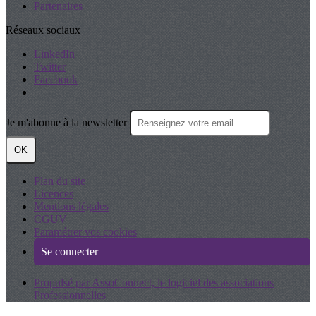
Partenaires
Réseaux sociaux
LinkedIn
Twitter
Facebook
Je m'abonne à la newsletter
OK
Plan du site
Licences
Mentions légales
CGUV
Paramétrer vos cookies
Se connecter
Propulsé par AssoConnect, le logiciel des associations
Professionnelles