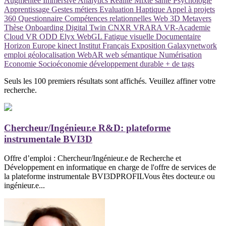
Augmentée
Immersive Analytics
Réalité Mixte
santé
Psychologie
Apprentissage
Gestes métiers
Evaluation
Haptique
Appel à projets
360
Questionnaire
Compétences relationnelles
Web 3D
Metavers
Thèse
Onboarding
Digital Twin
CNXR
VRARA
VR-Academie
Cloud VR
ODD
Elyx
WebGL
Fatigue visuelle
Documentaire
Horizon Europe
kinect
Institut Français
Exposition
Galaxynetwork
emploi
géolocalisation
WebAR
web sémantique
Numérisation
Economie
Socioéconomie
développement durable
+ de tags
Seuls les 100 premiers résultats sont affichés. Veuillez affiner votre
recherche.
Chercheur/Ingénieur.e R&D: plateforme
instrumentale BVI3D
Offre d’emploi : Chercheur/Ingénieur.e de Recherche et
Développement en informatique en charge de l'offre de services de
la plateforme instrumentale BVI3DPROFILVous êtes docteur.e ou
ingénieur.e...