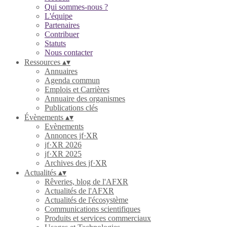
Qui sommes-nous ?
L'équipe
Partenaires
Contribuer
Statuts
Nous contacter
Ressources
▴
▾
Annuaires
Agenda commun
Emplois et Carrières
Annuaire des organismes
Publications clés
Évènements
▴
▾
Evènements
Annonces jf·XR
jf·XR 2026
jf·XR 2025
Archives des jf·XR
Actualités
▴
▾
Rêveries, blog de l'AFXR
Actualités de l'AFXR
Actualités de l'écosystème
Communications scientifiques
Produits et services commerciaux