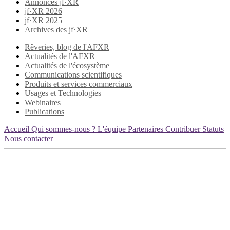
Annonces jf·XR
jf·XR 2026
jf·XR 2025
Archives des jf·XR
Rêveries, blog de l'AFXR
Actualités de l'AFXR
Actualités de l'écosystème
Communications scientifiques
Produits et services commerciaux
Usages et Technologies
Webinaires
Publications
Accueil
Qui sommes-nous ?
L'équipe
Partenaires
Contribuer
Statuts
Nous contacter