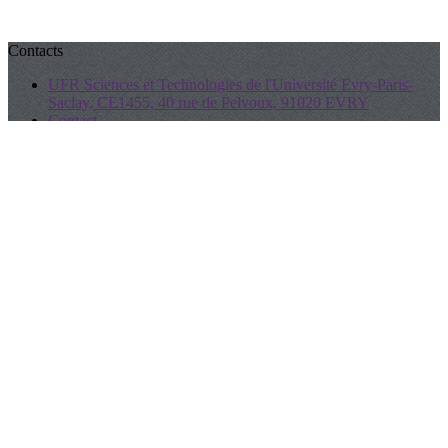
Contacts
UFR Sciences et Technologies de l'Université Evry-Paris-
Saclay, CE1455, 40 rue de Pelvoux, 91020 EVRY
Contact
Informations
A propos
Manifeste de l'AFXR
Les Statuts
Partenaires
Réseaux sociaux
LinkedIn
Twitter
Facebook
Je m'abonne à la newsletter
OK