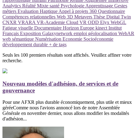
l'apprentissage humain
Patrimoine
Réalité Augmentée
Immersive
Analytics
Réalité Mixte
santé
Psychologie
Apprentissage
Gestes
métiers
Evaluation
Haptique
Appel à projets
360
Questionnaire
Compétences relationnelles
Web 3D
Metavers
Thèse
Digital Twin
CNXR
VRARA
VR-Academie
Cloud VR
ODD
Elyx
WebGL
Fatigue visuelle
Documentaire
Horizon Europe
kinect
Institut
Français
Exposition
Galaxynetwork
emploi
géolocalisation
WebAR
web sémantique
Numérisation
Economie
Socioéconomie
développement durable
+ de tags
Seuls les 100 premiers résultats sont affichés. Veuillez affiner votre
recherche.
Nouveau modèles d'adhésion, de services et de
gouvernance
Pour une AFXR plus durable économiquement, plus utile et mieux
géréeComme nous l'avions annoncé lors de notre Assemblée
Générale en novembre dernier, nous allons modifier les modalités
d'adhésion...