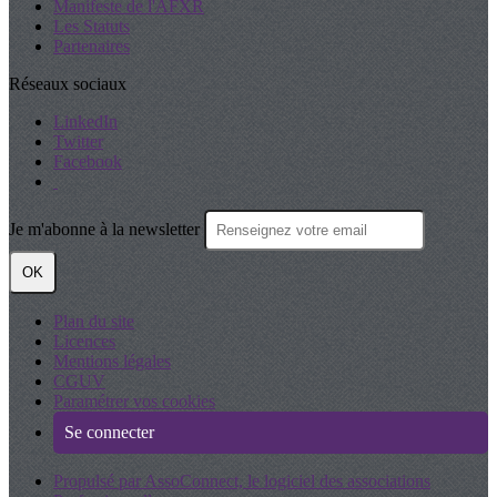
Manifeste de l'AFXR
Les Statuts
Partenaires
Réseaux sociaux
LinkedIn
Twitter
Facebook
Je m'abonne à la newsletter
OK
Plan du site
Licences
Mentions légales
CGUV
Paramétrer vos cookies
Se connecter
Propulsé par AssoConnect, le logiciel des associations