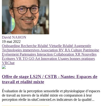
David NAHON
19 mai 2022
Onboarding
Recherche
Réalité Virtuelle
Réalité Augmentée
Technologies immersives
Association
RV
RA
Culture
Patrimoine
Evénement
Partenaires
Interaction
Collaboration
XR
Nouvelles
Écritures
VR TO GO
Art
Innovation
Usages
bonnes pratiques
VRChat
Offre de stage LS2N / CSTB - Nantes: Espaces de
travail et réalité mixte
Évaluation de la perception sensorielle et physiologique d’espaces
de travail au travers de la réalité mixte en comparaison à leur
perception réelle in-situContexteLes indicateurs de la qualité...