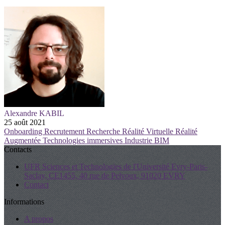
Alexandre KABIL
25 août 2021
Onboarding
Recrutement
Recherche
Réalité Virtuelle
Réalité
Augmentée
Technologies immersives
Industrie
BIM
Contacts
UFR Sciences et Technologies de l'Université Evry-Paris-
Saclay, CE1455, 40 rue de Pelvoux, 91020 EVRY
Contact
Informations
A propos