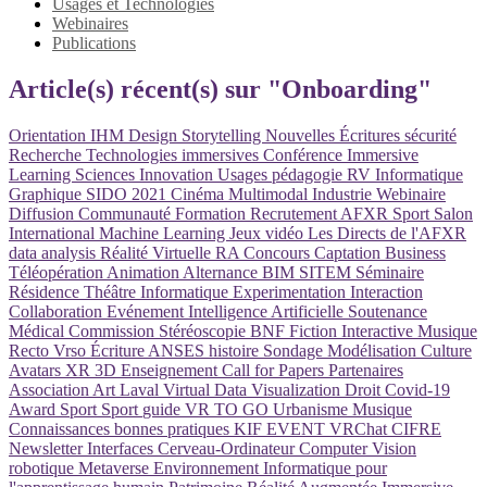
Usages et Technologies
Webinaires
Publications
Article(s) récent(s) sur "Onboarding"
Orientation
IHM
Design
Storytelling
Nouvelles Écritures
sécurité
Recherche
Technologies immersives
Conférence
Immersive
Learning
Sciences
Innovation
Usages
pédagogie
RV
Informatique
Graphique
SIDO 2021
Cinéma
Multimodal
Industrie
Webinaire
Diffusion
Communauté
Formation
Recrutement
AFXR
Sport
Salon
International
Machine Learning
Jeux vidéo
Les Directs de l'AFXR
data analysis
Réalité Virtuelle
RA
Concours
Captation
Business
Téléopération
Animation
Alternance
BIM
SITEM
Séminaire
Résidence
Théâtre
Informatique
Experimentation
Interaction
Collaboration
Evénement
Intelligence Artificielle
Soutenance
Médical
Commission
Stéréoscopie
BNF
Fiction Interactive
Musique
Recto Vrso
Écriture
ANSES
histoire
Sondage
Modélisation
Culture
Avatars
XR
3D
Enseignement
Call for Papers
Partenaires
Association
Art
Laval Virtual
Data Visualization
Droit
Covid-19
Award
Sport
Sport
guide
VR TO GO
Urbanisme
Musique
Connaissances
bonnes pratiques
KIF EVENT
VRChat
CIFRE
Newsletter
Interfaces Cerveau-Ordinateur
Computer Vision
robotique
Metaverse
Environnement Informatique pour