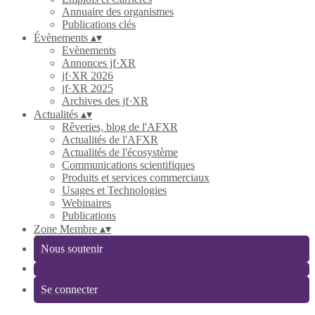
Annuaire des organismes
Publications clés
Évènements
▴
▾
Evènements
Annonces jf·XR
jf·XR 2026
jf·XR 2025
Archives des jf·XR
Actualités
▴
▾
Rêveries, blog de l'AFXR
Actualités de l'AFXR
Actualités de l'écosystème
Communications scientifiques
Produits et services commerciaux
Usages et Technologies
Webinaires
Publications
Zone Membre
▴
▾
Nous soutenir
Se connecter