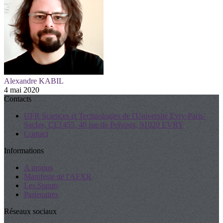
Alexandre KABIL
4 mai 2020
Contacts
UFR Sciences et Technologies de l'Université Evry-Paris-
Saclay, CE1455, 40 rue de Pelvoux, 91020 EVRY
Contact
Informations
A propos
Manifeste de l'AFXR
Les Statuts
Partenaires
Réseaux sociaux