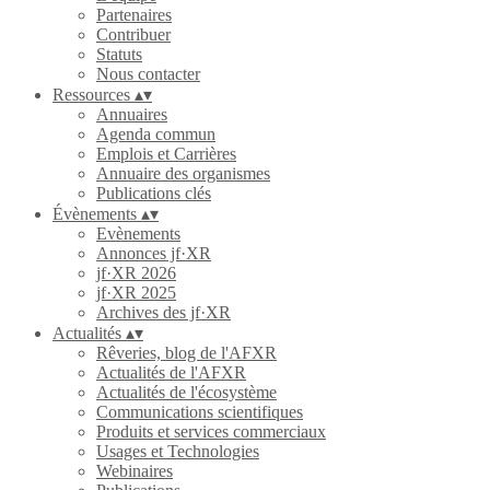
Partenaires
Contribuer
Statuts
Nous contacter
Ressources
▴
▾
Annuaires
Agenda commun
Emplois et Carrières
Annuaire des organismes
Publications clés
Évènements
▴
▾
Evènements
Annonces jf·XR
jf·XR 2026
jf·XR 2025
Archives des jf·XR
Actualités
▴
▾
Rêveries, blog de l'AFXR
Actualités de l'AFXR
Actualités de l'écosystème
Communications scientifiques
Produits et services commerciaux
Usages et Technologies
Webinaires