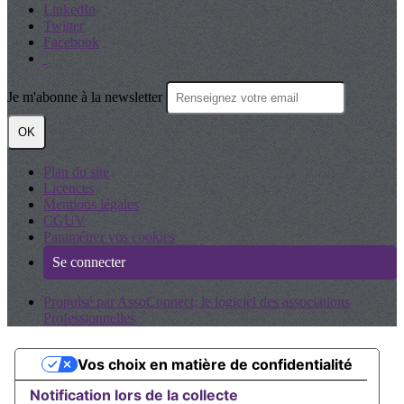
LinkedIn
Twitter
Facebook
Je m'abonne à la newsletter
OK
Plan du site
Licences
Mentions légales
CGUV
Paramétrer vos cookies
Se connecter
Propulsé par AssoConnect, le logiciel des associations
Professionnelles
Vos choix en matière de confidentialité
Notification lors de la collecte