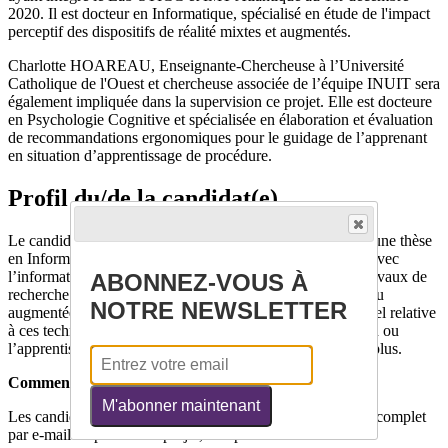
2020. Il est docteur en Informatique, spécialisé en étude de l'impact
perceptif des dispositifs de réalité mixtes et augmentés.
Charlotte HOAREAU, Enseignante-Chercheuse à l’Université
Catholique de l'Ouest et chercheuse associée de l’équipe INUIT sera
également impliquée dans la supervision ce projet. Elle est docteure
en Psychologie Cognitive et spécialisée en élaboration et évaluation
de recommandations ergonomiques pour le guidage de l’apprenant
en situation d’apprentissage de procédure.
Profil du/de la candidat(e)
Le candidat ou la candidate retenu(e) devra être titulaire d'une thèse
en Informatique ou en Psychologie Cognitive en lien fort avec
l’informatique 3D. Il/elle devra avoir une expérience de travaux de
ABONNEZ-VOUS À
recherche liée à la perception en environnements virtuels ou
NOTRE NEWSLETTER
augmentée ainsi qu’une expertise en développement logiciel relative
à ces technologies. Toute expérience relative à la formation ou
l’apprentissage via des dispositif immersifs constituera un plus.
Comment Postuler
M'abonner maintenant
Les candidats doivent envoyer leur dossier de candidature complet
par e-mail au porteur du projet, comprenant :