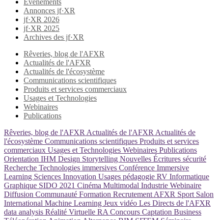
Evènements
Annonces jf·XR
jf·XR 2026
jf·XR 2025
Archives des jf·XR
Rêveries, blog de l'AFXR
Actualités de l'AFXR
Actualités de l'écosystème
Communications scientifiques
Produits et services commerciaux
Usages et Technologies
Webinaires
Publications
Rêveries, blog de l'AFXR
Actualités de l'AFXR
Actualités de
l'écosystème
Communications scientifiques
Produits et services
commerciaux
Usages et Technologies
Webinaires
Publications
Orientation
IHM
Design
Storytelling
Nouvelles Écritures
sécurité
Recherche
Technologies immersives
Conférence
Immersive
Learning
Sciences
Innovation
Usages
pédagogie
RV
Informatique
Graphique
SIDO 2021
Cinéma
Multimodal
Industrie
Webinaire
Diffusion
Communauté
Formation
Recrutement
AFXR
Sport
Salon
International
Machine Learning
Jeux vidéo
Les Directs de l'AFXR
data analysis
Réalité Virtuelle
RA
Concours
Captation
Business