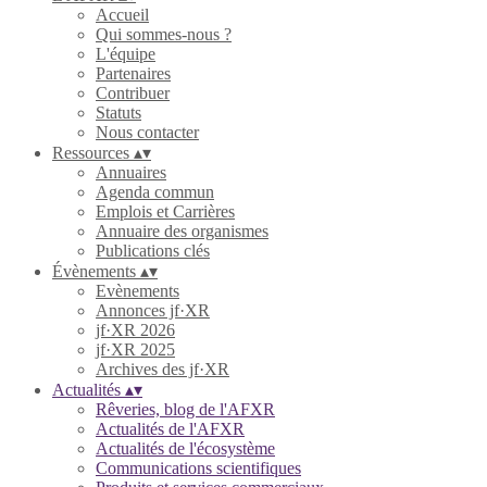
Accueil
Qui sommes-nous ?
L'équipe
Partenaires
Contribuer
Statuts
Nous contacter
Ressources
▴
▾
Annuaires
Agenda commun
Emplois et Carrières
Annuaire des organismes
Publications clés
Évènements
▴
▾
Evènements
Annonces jf·XR
jf·XR 2026
jf·XR 2025
Archives des jf·XR
Actualités
▴
▾
Rêveries, blog de l'AFXR
Actualités de l'AFXR
Actualités de l'écosystème
Communications scientifiques