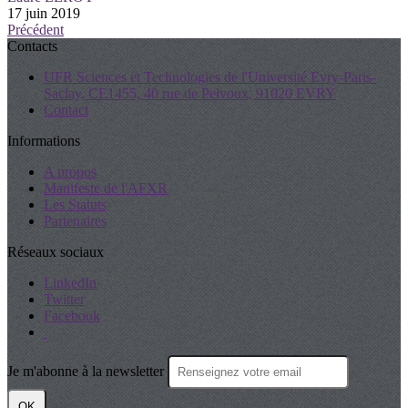
17 juin 2019
Précédent
Contacts
UFR Sciences et Technologies de l'Université Evry-Paris-
Saclay, CE1455, 40 rue de Pelvoux, 91020 EVRY
Contact
Informations
A propos
Manifeste de l'AFXR
Les Statuts
Partenaires
Réseaux sociaux
LinkedIn
Twitter
Facebook
Je m'abonne à la newsletter
OK