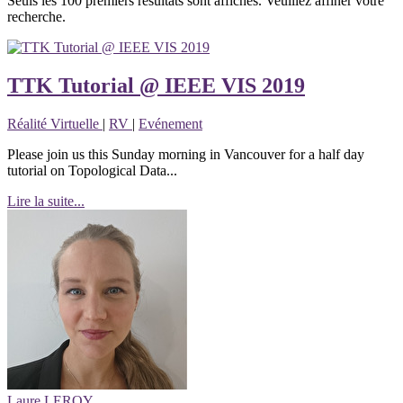
Seuls les 100 premiers résultats sont affichés. Veuillez affiner votre
recherche.
TTK Tutorial @ IEEE VIS 2019
Réalité Virtuelle
|
RV
|
Evénement
Please join us this Sunday morning in Vancouver for a half day
tutorial on Topological Data...
Lire la suite...
Laure LEROY