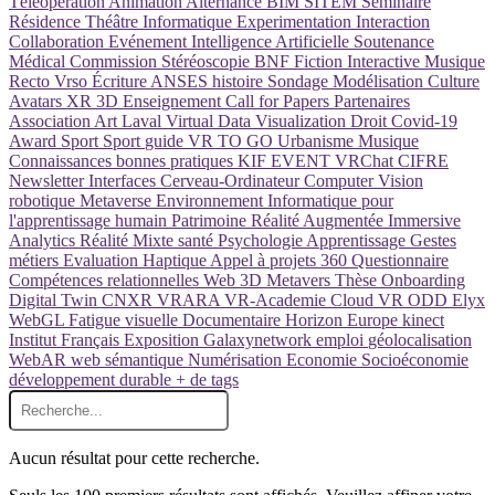
Téléopération
Animation
Alternance
BIM
SITEM
Séminaire
Résidence
Théâtre
Informatique
Experimentation
Interaction
Collaboration
Evénement
Intelligence Artificielle
Soutenance
Médical
Commission
Stéréoscopie
BNF
Fiction Interactive
Musique
Recto Vrso
Écriture
ANSES
histoire
Sondage
Modélisation
Culture
Avatars
XR
3D
Enseignement
Call for Papers
Partenaires
Association
Art
Laval Virtual
Data Visualization
Droit
Covid-19
Award
Sport
Sport
guide
VR TO GO
Urbanisme
Musique
Connaissances
bonnes pratiques
KIF EVENT
VRChat
CIFRE
Newsletter
Interfaces Cerveau-Ordinateur
Computer Vision
robotique
Metaverse
Environnement Informatique pour
l'apprentissage humain
Patrimoine
Réalité Augmentée
Immersive
Analytics
Réalité Mixte
santé
Psychologie
Apprentissage
Gestes
métiers
Evaluation
Haptique
Appel à projets
360
Questionnaire
Compétences relationnelles
Web 3D
Metavers
Thèse
Onboarding
Digital Twin
CNXR
VRARA
VR-Academie
Cloud VR
ODD
Elyx
WebGL
Fatigue visuelle
Documentaire
Horizon Europe
kinect
Institut Français
Exposition
Galaxynetwork
emploi
géolocalisation
WebAR
web sémantique
Numérisation
Economie
Socioéconomie
développement durable
+ de tags
Aucun résultat pour cette recherche.