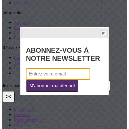
Contact
Informations
A propos
Manifeste de l'AFXR
Les Statuts
Partenaires
Réseaux sociaux
ABONNEZ-VOUS À
NOTRE NEWSLETTER
LinkedIn
Twitter
Facebook
Je m'abonne à la newsletter
M'abonner maintenant
OK
Plan du site
Licences
Mentions légales
CGUV