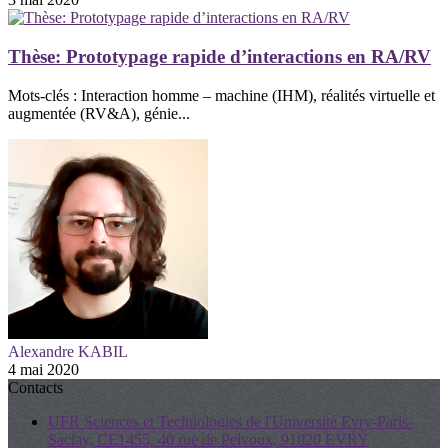
Thèse: Prototypage rapide d’interactions en RA/RV
Mots-clés : Interaction homme – machine (IHM), réalités virtuelle et
augmentée (RV&A), génie...
Alexandre KABIL
4 mai 2020
Contacts
UFR Sciences et Technologies de l'Université Evry-Paris-
Saclay, CE1455, 40 rue de Pelvoux, 91020 EVRY