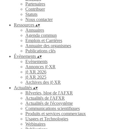
Partenaires
Contribuer
Statuts
Nous contacter
Ressources
▴
▾
Annuaires
Agenda commun
Emplois et Carrières
Annuaire des organismes
Publications clés
Évènements
▴
▾
Evènements
Annonces jf·XR
jf·XR 2026
jf·XR 2025
Archives des jf·XR
Actualités
▴
▾
Rêveries, blog de l'AFXR
Actualités de l'AFXR
Actualités de l'écosystème
Communications scientifiques
Produits et services commerciaux
Usages et Technologies
Webinaires