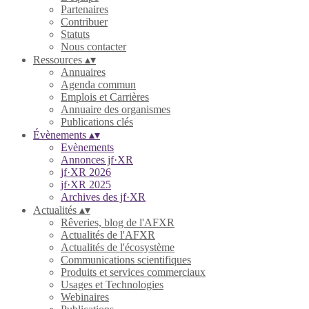
Partenaires
Contribuer
Statuts
Nous contacter
Ressources
▴
▾
Annuaires
Agenda commun
Emplois et Carrières
Annuaire des organismes
Publications clés
Évènements
▴
▾
Evènements
Annonces jf·XR
jf·XR 2026
jf·XR 2025
Archives des jf·XR
Actualités
▴
▾
Rêveries, blog de l'AFXR
Actualités de l'AFXR
Actualités de l'écosystème
Communications scientifiques
Produits et services commerciaux
Usages et Technologies
Webinaires