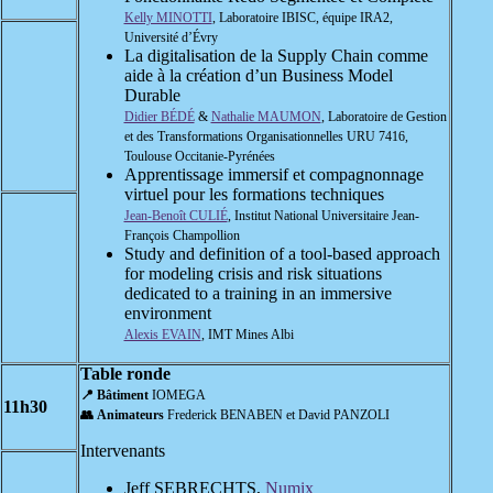
Kelly MINOTTI
, Laboratoire IBISC, équipe IRA2,
Université d’Évry
La digitalisation de la Supply Chain comme
aide à la création d’un Business Model
Durable
Didier BÉDÉ
&
Nathalie MAUMON
, Laboratoire de Gestion
et des Transformations Organisationnelles URU 7416,
Toulouse Occitanie-Pyrénées
Apprentissage immersif et compagnonnage
virtuel pour les formations techniques
Jean-Benoît CULIÉ
, Institut National Universitaire Jean-
François Champollion
Study and definition of a tool-based approach
for modeling crisis and risk situations
dedicated to a training in an immersive
environment
Alexis EVAIN
, IMT Mines Albi
Table ronde
📍 Bâtiment
IOMEGA
11h30
👥 Animateurs
Frederick BENABEN et David PANZOLI
Intervenants
Jeff SEBRECHTS,
Numix