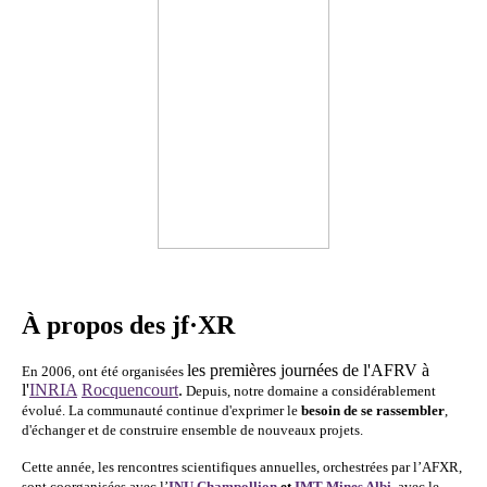
À propos des jf·XR
les premières journées de l'AFRV à
En 2006, ont été organisées
l'
INRIA
Rocquencourt
.
Depuis, notre domaine a considérablement
évolué. La communauté continue d'exprimer le
besoin de se rassembler
,
d'échanger et de construire ensemble de nouveaux projets.
Cette année, les rencontres scientifiques annuelles, orchestrées par l’AFXR,
sont coorganisées avec l’
INU Champollion
et
IMT Mines Albi
, avec le