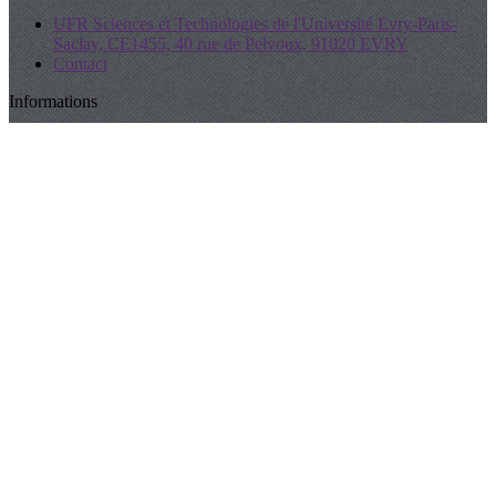
UFR Sciences et Technologies de l'Université Evry-Paris-
Saclay, CE1455, 40 rue de Pelvoux, 91020 EVRY
Contact
Informations
A propos
Manifeste de l'AFXR
Les Statuts
Partenaires
Réseaux sociaux
LinkedIn
Twitter
Facebook
Je m'abonne à la newsletter
OK
Plan du site
Licences