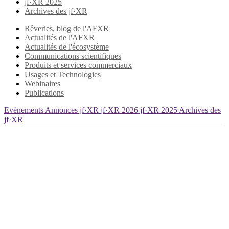
jf·XR 2025
Archives des jf·XR
Rêveries, blog de l'AFXR
Actualités de l'AFXR
Actualités de l'écosystème
Communications scientifiques
Produits et services commerciaux
Usages et Technologies
Webinaires
Publications
Evènements
Annonces jf·XR
jf·XR 2026
jf·XR 2025
Archives des
jf·XR