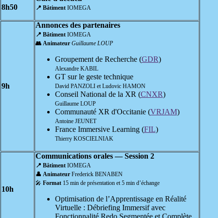
8h50
📍 Bâtiment
IOMEGA
Annonces des partenaires
📍 Bâtiment
IOMEGA
👥 Animateur
Guillaume LOUP
Groupement de Recherche (
GDR
)
Alexandre KABIL
GT sur le geste technique
9h
David PANZOLI et Ludovic HAMON
Conseil National de la XR (
CNXR
)
Guillaume LOUP
Communauté XR d'Occitanie (
VRJAM
)
Antoine JEUNET
France Immersive Learning (
FIL
)
Thierry KOSCIELNIAK
Communications orales — Session 2
📍
Bâtiment
IOMEGA
👤 Animateur
Frederick BENABEN
🎤
Format
15 min de présentation et 5 min d’échange
10h
Optimisation de l’Apprentissage en Réalité
Virtuelle : Débriefing Immersif avec
Fonctionnalité Redo Segmentée et Complète