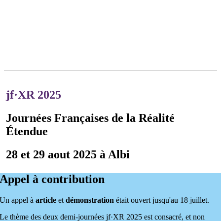
jf·XR 2025
Journées Françaises de la Réalité
Étendue
28 et 29 aout 2025 à Albi
Appel à contribution
Un appel à
article
et
démonstration
était ouvert jusqu'au 18 juillet.
Le thème des deux demi-journées jf·XR 2025 est consacré, et non