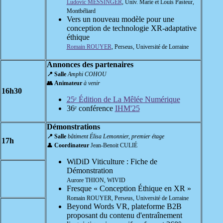
Ludovic MESSINGER
, Univ. Marie et Louis Pasteur,
Montbéliard
Vers un nouveau modèle pour une
conception de technologie XR-adaptative
éthique
Romain ROUYER
, Perseus, Université de Lorraine
Annonces des partenaires
📍 Salle
Amphi COHOU
👥 Animateur
à venir
16h30
25ᵉ Édition de La Mêlée Numérique
36ᵉ conférence
IHM'25
Démonstrations
📍 Salle
bâtiment Élisa Lemonnier, premier étage
17h
👤
Coordinateur
Jean-Benoit CULIÉ
WiDiD Viticulture : Fiche de
Démonstration
Aurore THION, WIVID
Fresque « Conception Éthique en XR »
Romain ROUYER, Perseus, Université de Lorraine
Beyond Words VR, plateforme B2B
proposant du contenu d'entraînement