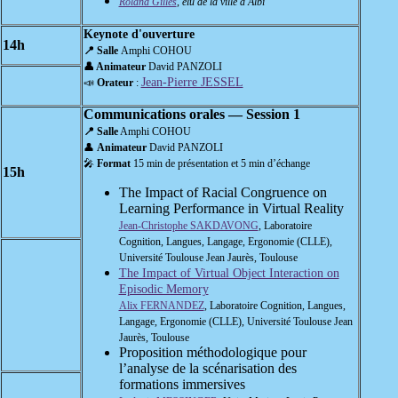
Roland Gilles
, élu de la ville d'Albi
Keynote d'ouverture
14h
📍 Salle
Amphi COHOU
👤 Animateur
David PANZOLI
Jean-Pierre JESSEL
📣
Orateur
:
Communications orales — Session 1
📍 Salle
Amphi COHOU
👤
Animateur
David PANZOLI
🎤
Format
15 min de présentation et 5 min d’échange
15h
The Impact of Racial Congruence on
Learning Performance in Virtual Reality
Jean-Christophe SAKDAVONG
, Laboratoire
Cognition, Langues, Langage, Ergonomie (CLLE),
Université Toulouse Jean Jaurès, Toulouse
The Impact of Virtual Object Interaction on
Episodic Memory
Alix FERNANDEZ
, Laboratoire Cognition, Langues,
Langage, Ergonomie (CLLE), Université Toulouse Jean
Jaurès, Toulouse
Proposition méthodologique pour
l’analyse de la scénarisation des
formations immersives