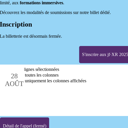
limité, aux
formations immersives
.
Découvrez les modalités de soumissions sur notre billet dédié.
Inscription
La billetterie est désormais fermée.
S'inscrire aux jf·XR 202
Détail de l'appel (fermé)