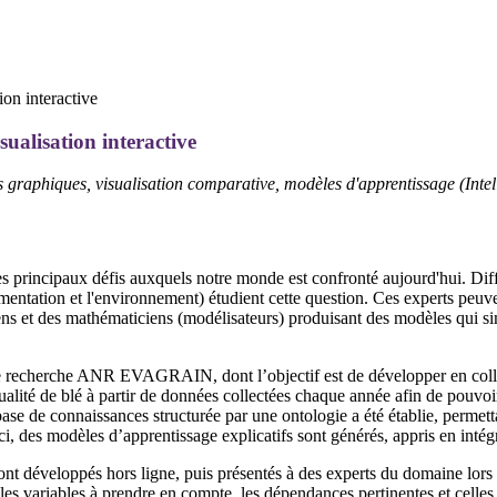
ualisation interactive
s graphiques, visualisation comparative, modèles d'apprentissage (Intelli
es principaux défis auxquels notre monde est confronté aujourd'hui. Diff
limentation et l'environnement) étudient cette question. Ces experts peuv
iens et des mathématiciens (modélisateurs) produisant des modèles qui s
 de recherche ANR EVAGRAIN, dont l’objectif est de développer en collab
qualité de blé à partir de données collectées chaque année afin de pouvoi
ase de connaissances structurée par une ontologie a été établie, permett
-ci, des modèles d’apprentissage explicatifs sont générés, appris en inté
nt développés hors ligne, puis présentés à des experts du domaine lors 
 les variables à prendre en compte, les dépendances pertinentes et celles