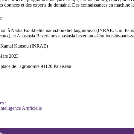
 des données et des experts du domaine. Des connaissances en machine le
e
ation à Nadia Boukhelifa nadia.boukhelifa@inrae.fr (INRAE, Uni. Par
x), et Anastasia Bezerianos anastasia.bezerianos@universite-paris-sac
, Kamal Kansou (INRAE)
 Mars 2023
place de l'agronomie 91120 Palaiseau
es :
Intelligence Artificielle
ire