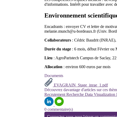
d'informations. Intérêt pour travailler avec
Environnement scientifiqu
Encadrants : envoyer CV et lettre de motiv
melanie.munch@u-bordeaux.fr (Univ. Bordeau
Collaborateurs
: Cédric Baudrit (INRAE)
Durée du stage
: 6 mois, début Février ou
Lieu
: AgroParistech Campus de Saclay, 22 
Allocation
: environ 600 euros par mois
Documents
EVAGRAIN_Stage_inrae_1.pdf
Découvrez davantage d'articles sur ces thèm
Recrutement
Recherche
Data Visualization
0 commentaire(s)
Connectez-vous pour laisser un commenta