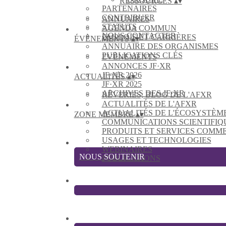
RESSOURCES
▴
▾
PARTENAIRES
CONTRIBUER
ANNUAIRES
STATUTS
AGENDA COMMUN
NOUS CONTACTER
EMPLOIS ET CARRIÈRES
ÉVÈNEMENTS
▴
▾
ANNUAIRE DES ORGANISMES
PUBLICATIONS CLÉS
EVÈNEMENTS
ANNONCES JF·XR
JF·XR 2026
ACTUALITÉS
▴
▾
JF·XR 2025
ARCHIVES DES JF·XR
RÊVERIES, BLOG DE L'AFXR
ACTUALITÉS DE L'AFXR
ACTUALITÉS DE L'ÉCOSYSTÈM
ZONE MEMBRE
▴
▾
COMMUNICATIONS SCIENTIFIQ
PRODUITS ET SERVICES COMM
USAGES ET TECHNOLOGIES
WEBINAIRES
NOUS SOUTENIR
PUBLICATIONS