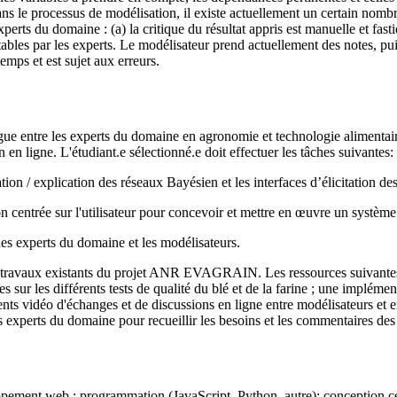
dans le processus de modélisation, il existe actuellement un certain nom
xperts du domaine : (a) la critique du résultat appris est manuelle et fasti
étables par les experts. Le modélisateur prend actuellement des notes, p
emps et est sujet aux erreurs.
alogue entre les experts du domaine en agronomie et technologie alimentai
en ligne. L'étudiant.e sélectionné.e doit effectuer les tâches suivantes:
sation / explication des réseaux Bayésien et les interfaces d’élicitation d
 centrée sur l'utilisateur pour concevoir et mettre en œuvre un système 
es experts du domaine et les modélisateurs.
des travaux existants du projet ANR EVAGRAIN. Les ressources suivantes
 sur les différents tests de qualité du blé et de la farine ; une impléme
nts vidéo d'échanges et de discussions en ligne entre modélisateurs et e
s experts du domaine pour recueillir les besoins et les commentaires des u
ement web ; programmation (JavaScript, Python, autre); conception centr