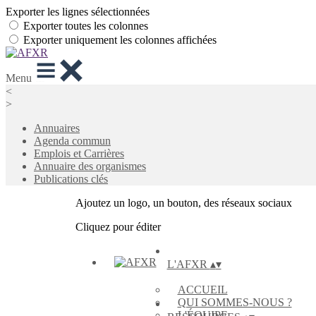
Exporter les lignes sélectionnées
Exporter toutes les colonnes
Exporter uniquement les colonnes affichées
Menu
<
>
Annuaires
Agenda commun
Emplois et Carrières
Annuaire des organismes
Publications clés
Ajoutez un logo, un bouton, des réseaux sociaux
Cliquez pour éditer
L'AFXR
▴
▾
ACCUEIL
QUI SOMMES-NOUS ?
L'ÉQUIPE