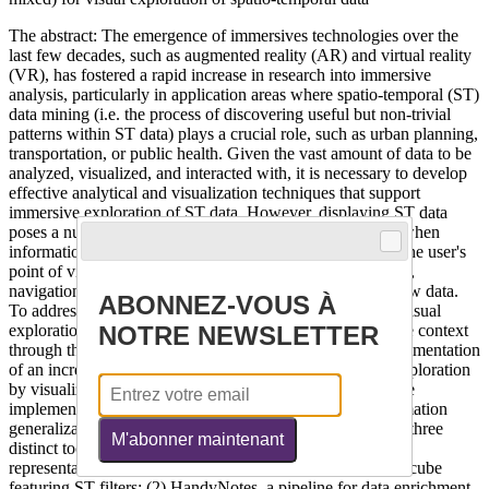
The abstract: The emergence of immersives technologies over the
last few decades, such as augmented reality (AR) and virtual reality
(VR), has fostered a rapid increase in research into immersive
analysis, particularly in application areas where spatio-temporal (ST)
data mining (i.e. the process of discovering useful but non-trivial
patterns within ST data) plays a crucial role, such as urban planning,
transportation, or public health. Given the vast amount of data to be
analyzed, visualized, and interacted with, it is necessary to develop
effective analytical and visualization techniques that support
immersive exploration of ST data. However, displaying ST data
poses a number of challenges, such as (i) data occlusion (when
information hides other information), (ii) identification of the user's
point of view (POV) on the data, (iii) proper data selection,
navigation and manipulation, and (iv) enrichment of ST raw data.
ABONNEZ-VOUS À
To address these challenges, this thesis contributes to the visual
exploration and enrichment of motion data in an immersive context
NOTRE NEWSLETTER
through three approaches to ST data analysis: (1) the implementation
of an incremental immersive approach focusing on data exploration
by visualizing motion data; (2) data enrichment through the
implementation of an annotation pipeline and (3) an information
generalization tool. We demonstrate our approaches using three
M'abonner maintenant
distinct tools: (1) INSPIRE, a framework for the visual
representation of ST mobility data using an immersive ST cube
featuring ST filters; (2) HandyNotes, a pipeline for data enrichment