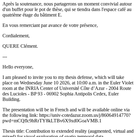
Après la soutenance, nous partagerons un moment convivial autour
d'un buffet pour le pot de thèse, qui se tiendra dans l'espace café au
quatrième étage du bâtiment E.
En vous remerciant par avance de votre présence,
Cordialement,
QUERE Clément.
---
Hello everyone,
I am pleased to invite you to my thesis defense, which will take
place on Wednesday June 10 2026, at 10:00 a.m. in the Euler Violet
room at the INRIA Center of Université Côte d’Azur - 2004 Route
des Lucioles - BP 93 - 06902 Sophia Antipolis Cedex, Euler
Building.
The presentation will be in French and will be available online via
the following link: https://univ-cotedazur.zoom.us/j/86064914770?
pwd=mCQflc9hRrTY8kLTBv6X9xd0GoaVMB.1
Thesis title: Contribution to extended reality (augmented, virtual and
mixed) for visual exploration of spatio-temporal data