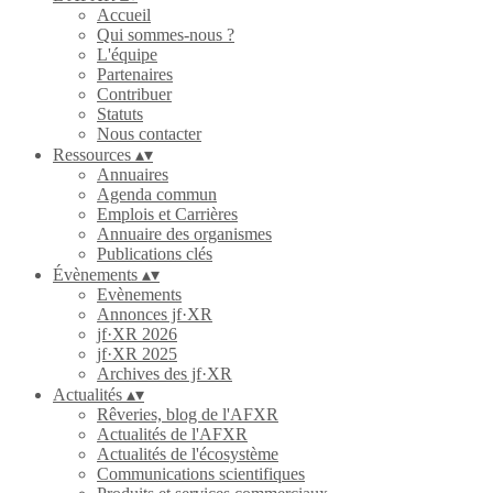
Accueil
Qui sommes-nous ?
L'équipe
Partenaires
Contribuer
Statuts
Nous contacter
Ressources
▴
▾
Annuaires
Agenda commun
Emplois et Carrières
Annuaire des organismes
Publications clés
Évènements
▴
▾
Evènements
Annonces jf·XR
jf·XR 2026
jf·XR 2025
Archives des jf·XR
Actualités
▴
▾
Rêveries, blog de l'AFXR
Actualités de l'AFXR
Actualités de l'écosystème
Communications scientifiques