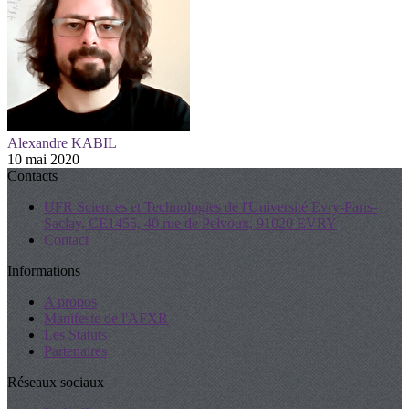
Alexandre KABIL
10 mai 2020
Contacts
UFR Sciences et Technologies de l'Université Evry-Paris-
Saclay, CE1455, 40 rue de Pelvoux, 91020 EVRY
Contact
Informations
A propos
Manifeste de l'AFXR
Les Statuts
Partenaires
Réseaux sociaux