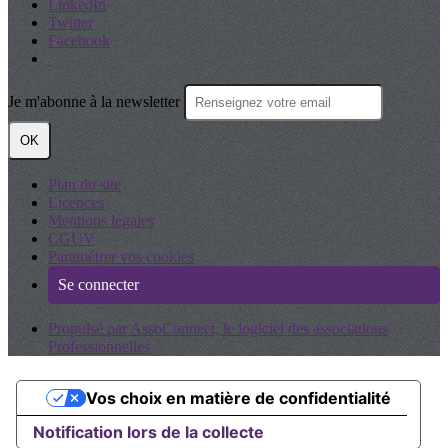
LinkedIn
Twitter
Facebook
Je m'abonne à la newsletter
OK
Plan du site
Licences
Mentions légales
CGUV
Paramétrer vos cookies
Se connecter
Propulsé par AssoConnect, le logiciel des associations
Professionnelles
Vos choix en matière de confidentialité
Notification lors de la collecte