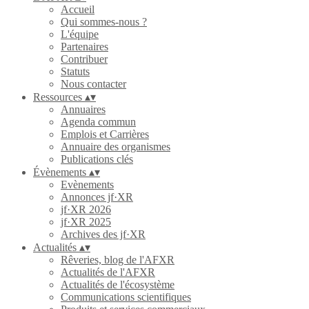
Accueil
Qui sommes-nous ?
L'équipe
Partenaires
Contribuer
Statuts
Nous contacter
Ressources
▴
▾
Annuaires
Agenda commun
Emplois et Carrières
Annuaire des organismes
Publications clés
Évènements
▴
▾
Evènements
Annonces jf·XR
jf·XR 2026
jf·XR 2025
Archives des jf·XR
Actualités
▴
▾
Rêveries, blog de l'AFXR
Actualités de l'AFXR
Actualités de l'écosystème
Communications scientifiques