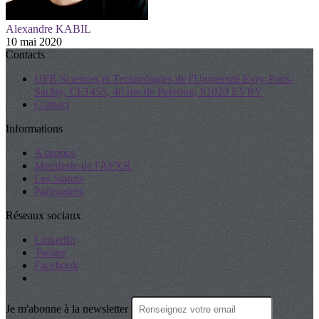
Alexandre KABIL
10 mai 2020
Contacts
UFR Sciences et Technologies de l'Université Evry-Paris-
Saclay, CE1455, 40 rue de Pelvoux, 91020 EVRY
Contact
Informations
A propos
Manifeste de l'AFXR
Les Statuts
Partenaires
Réseaux sociaux
LinkedIn
Twitter
Facebook
Je m'abonne à la newsletter