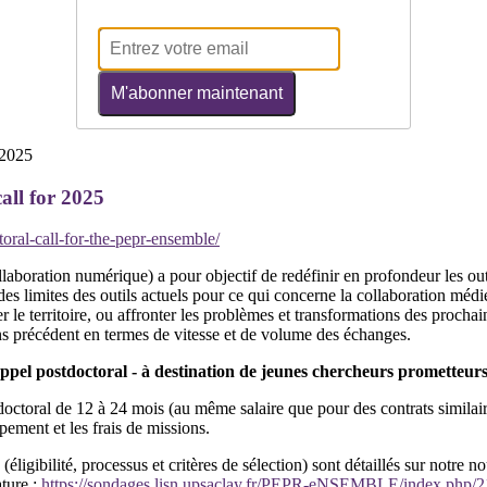
M'abonner maintenant
ll for 2025
oral-call-for-the-pepr-ensemble/
ration numérique) a pour objectif de redéfinir en profondeur les out
 des limites des outils actuels pour ce qui concerne la collaboration méd
 le territoire, ou affronter les problèmes et transformations des prochai
 précédent en termes de vitesse et de volume des échanges.
ostdoctoral - à destination de jeunes chercheurs prometteurs - p
doctoral de 12 à 24 mois (au même salaire que pour des contrats similaires
pement et les frais de missions.
(éligibilité, processus et critères de sélection) sont détaillés sur notre 
ature :
https://sondages.lisn.upsaclay.fr/PEPR-eNSEMBLE/index.php/