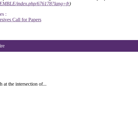
eNSEMBLE/index.php/676178?lang=fr
)
es :
rsives
Call for Papers
ire
at the intersection of...