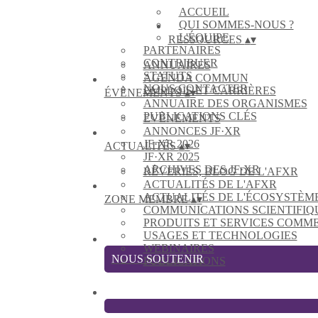
ACCUEIL
QUI SOMMES-NOUS ?
L'ÉQUIPE
RESSOURCES
▴
▾
PARTENAIRES
CONTRIBUER
ANNUAIRES
STATUTS
AGENDA COMMUN
NOUS CONTACTER
EMPLOIS ET CARRIÈRES
ÉVÈNEMENTS
▴
▾
ANNUAIRE DES ORGANISMES
PUBLICATIONS CLÉS
EVÈNEMENTS
ANNONCES JF·XR
JF·XR 2026
ACTUALITÉS
▴
▾
JF·XR 2025
ARCHIVES DES JF·XR
RÊVERIES, BLOG DE L'AFXR
ACTUALITÉS DE L'AFXR
ACTUALITÉS DE L'ÉCOSYSTÈM
ZONE MEMBRE
▴
▾
COMMUNICATIONS SCIENTIFIQ
PRODUITS ET SERVICES COMM
USAGES ET TECHNOLOGIES
WEBINAIRES
NOUS SOUTENIR
PUBLICATIONS