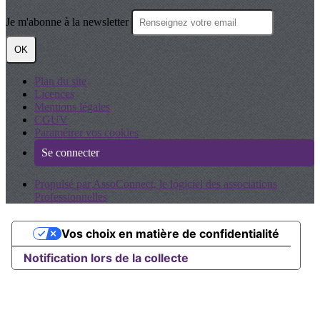
Je m'abonne à la newsletter
OK
Plan du site
Licences
Mentions légales
CGUV
Paramétrer vos cookies
Se connecter
Propulsé par AssoConnect, le logiciel des associations
Professionnelles
Vos choix en matière de confidentialité
Notification lors de la collecte