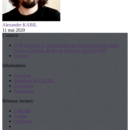
Alexandre KABIL
11 mai 2020
Contacts
UFR Sciences et Technologies de l'Université Evry-Paris-
Saclay, CE1455, 40 rue de Pelvoux, 91020 EVRY
Contact
Informations
A propos
Manifeste de l'AFXR
Les Statuts
Partenaires
Réseaux sociaux
LinkedIn
Twitter
Facebook