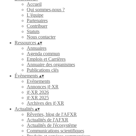
Accueil
Qui sommes-nous ?
L'équipe
Partenaires
Contribuer
Statuts
Nous contacter
Ressources
▴
▾
Annuaires
Agenda commun
Emplois et Carrières
Annuaire des organismes
Publications clés
Évènements
▴
▾
Evènements
Annonces jf·XR
jf·XR 2026
jf·XR 2025
Archives des jf·XR
Actualités
▴
▾
Rêveries, blog de l'AFXR
Actualités de l'AFXR
Actualités de l'écosystème
Communications scientifiques