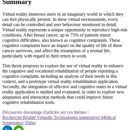
Summary
Virtual reality immerses users in an imaginary world in which they
can feel physically present. In these virtual environments, every
detail can be controlled and user behaviour monitored in detail.
Virtual reality represents a unique opportunity to reproduce high-risk
conditions. After breast cancer, up to 75% of patients report
cognitive difficulties, also known as cognitive complaints. These
cognitive complaints have an impact on the quality of life of these
cancer survivors, and affect the resumption of a normal life,
particularly with regard to their return to work.
This thesis proposes to explore the use of virtual reality to enhance
the cognitive and vocational rehabilitation of people reporting a
cognitive complaint, including an analysis of their needs in this
context, and a prototype virtual reality rehabilitation application.
Secondly, the integration of affective and cognitive states in a virtual
reality application is studied and evaluated, in order to explore new
adaptation and interaction methods that could improve future
cognitive rehabilitation tools.
Découvrez davantage d'articles sur ces thèmes :
Recherche
Réalité Virtuelle
Technologies immersives
Médical
Soutenance
Thèse