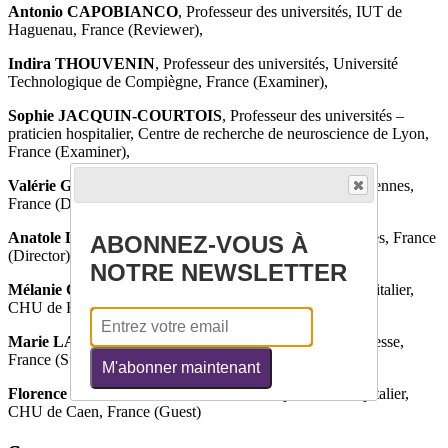
Antonio CAPOBIANCO
, Professeur des universités, IUT de
Haguenau, France (Reviewer),
Indira THOUVENIN
, Professeur des universités, Université
Technologique de Compiègne, France (Examiner),
Sophie JACQUIN-COURTOIS
, Professeur des universités –
praticien hospitalier, Centre de recherche de neuroscience de Lyon,
France (Examiner),
Valérie GOURANTON
, Maître de conférences, INSA Rennes,
France (Director)
Anatole LÉCUYER
, Directeur de recherche, Inria Rennes, France
ABONNEZ-VOUS À
(Director)
NOTRE NEWSLETTER
Mélanie COGNÉ
, Maître de conférences – praticien hospitalier,
CHU de Rennes, France (Supervisor),
Marie LANGE
, Psychologue PhD, Centre François Baclesse,
France (Supervisor),
M'abonner maintenant
Florence JOLY
, Directrice de recherche – praticien hospitalier,
CHU de Caen, France (Guest)