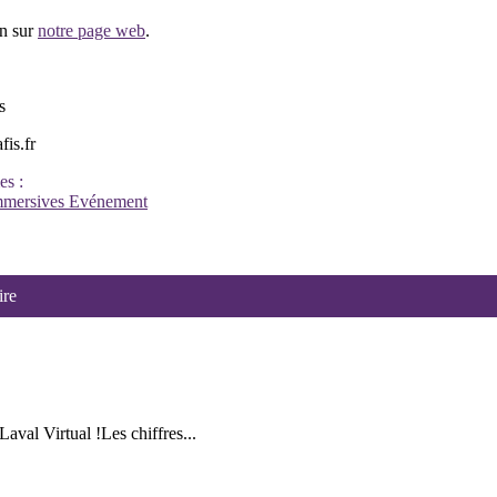
on sur
notre page web
.
s
fis.fr
es :
mmersives
Evénement
ire
val Virtual !Les chiffres...