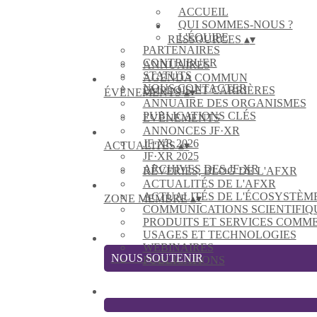
ACCUEIL
QUI SOMMES-NOUS ?
L'ÉQUIPE
RESSOURCES
▴
▾
PARTENAIRES
CONTRIBUER
ANNUAIRES
STATUTS
AGENDA COMMUN
NOUS CONTACTER
EMPLOIS ET CARRIÈRES
ÉVÈNEMENTS
▴
▾
ANNUAIRE DES ORGANISMES
PUBLICATIONS CLÉS
EVÈNEMENTS
ANNONCES JF·XR
JF·XR 2026
ACTUALITÉS
▴
▾
JF·XR 2025
ARCHIVES DES JF·XR
RÊVERIES, BLOG DE L'AFXR
ACTUALITÉS DE L'AFXR
ACTUALITÉS DE L'ÉCOSYSTÈM
ZONE MEMBRE
▴
▾
COMMUNICATIONS SCIENTIFIQ
PRODUITS ET SERVICES COMM
USAGES ET TECHNOLOGIES
WEBINAIRES
NOUS SOUTENIR
PUBLICATIONS