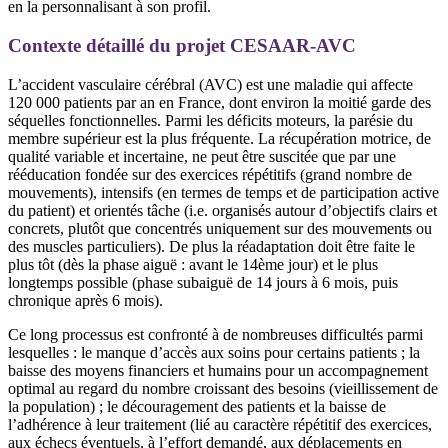
en la personnalisant à son profil.
Contexte détaillé du projet CESAAR-AVC
L’accident vasculaire cérébral (AVC) est une maladie qui affecte
120 000 patients par an en France, dont environ la moitié garde des
séquelles fonctionnelles. Parmi les déficits moteurs, la parésie du
membre supérieur est la plus fréquente. La récupération motrice, de
qualité variable et incertaine, ne peut être suscitée que par une
rééducation fondée sur des exercices répétitifs (grand nombre de
mouvements), intensifs (en termes de temps et de participation active
du patient) et orientés tâche (i.e. organisés autour d’objectifs clairs et
concrets, plutôt que concentrés uniquement sur des mouvements ou
des muscles particuliers). De plus la réadaptation doit être faite le
plus tôt (dès la phase aiguë : avant le 14ème jour) et le plus
longtemps possible (phase subaiguë de 14 jours à 6 mois, puis
chronique après 6 mois).
Ce long processus est confronté à de nombreuses difficultés parmi
lesquelles : le manque d’accès aux soins pour certains patients ; la
baisse des moyens financiers et humains pour un accompagnement
optimal au regard du nombre croissant des besoins (vieillissement de
la population) ; le découragement des patients et la baisse de
l’adhérence à leur traitement (lié au caractère répétitif des exercices,
aux échecs éventuels, à l’effort demandé, aux déplacements en