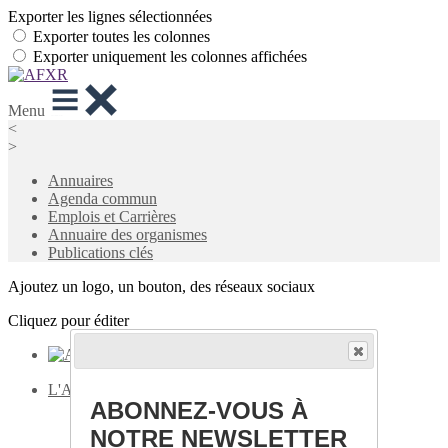
Exporter les lignes sélectionnées
Exporter toutes les colonnes
Exporter uniquement les colonnes affichées
Menu
<
>
Annuaires
Agenda commun
Emplois et Carrières
Annuaire des organismes
Publications clés
Ajoutez un logo, un bouton, des réseaux sociaux
Cliquez pour éditer
L'AFXR
▴
▾
ABONNEZ-VOUS À
Accueil
Qui sommes-nous ?
NOTRE NEWSLETTER
L'équipe