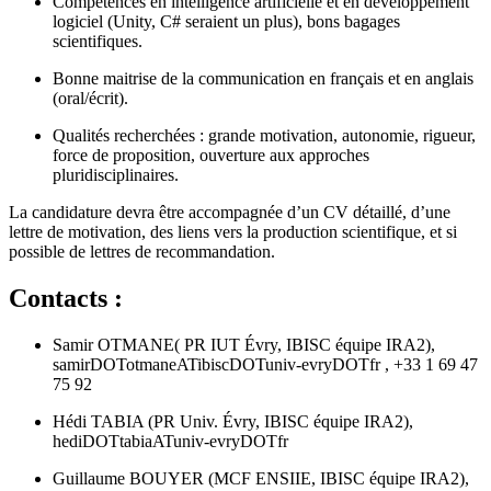
Compétences en intelligence artificielle et en développement
logiciel (Unity, C# seraient un plus), bons bagages
scientifiques.
Bonne maitrise de la communication en français et en anglais
(oral/écrit).
Qualités recherchées : grande motivation, autonomie, rigueur,
force de proposition, ouverture aux approches
pluridisciplinaires.
La candidature devra être accompagnée d’un CV détaillé, d’une
lettre de motivation, des liens vers la production scientifique, et si
possible de lettres de recommandation.
Contacts :
Samir OTMANE( PR IUT Évry, IBISC équipe IRA2),
samirDOTotmaneATibiscDOTuniv-evryDOTfr , +33 1 69 47
75 92
Hédi TABIA (PR Univ. Évry, IBISC équipe IRA2),
hediDOTtabiaATuniv-evryDOTfr
Guillaume BOUYER (MCF ENSIIE, IBISC équipe IRA2),