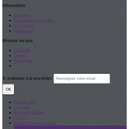
Informations
A propos
Manifeste de l'AFXR
Les Statuts
Partenaires
Réseaux sociaux
LinkedIn
Twitter
Facebook
Je m'abonne à la newsletter
OK
Plan du site
Licences
Mentions légales
CGUV
Paramétrer vos cookies