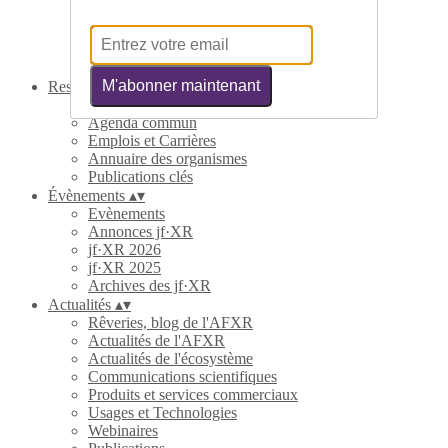
Partenaires
Contribuer
Statuts
Nous contacter
M'abonner maintenant
Ressources
▴
▾
Annuaires
Agenda commun
Emplois et Carrières
Annuaire des organismes
Publications clés
Évènements
▴
▾
Evènements
Annonces jf·XR
jf·XR 2026
jf·XR 2025
Archives des jf·XR
Actualités
▴
▾
Rêveries, blog de l'AFXR
Actualités de l'AFXR
Actualités de l'écosystème
Communications scientifiques
Produits et services commerciaux
Usages et Technologies
Webinaires