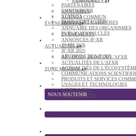
RESSOURCES
▴
▾
PARTENAIRES
CONTRIBUER
ANNUAIRES
STATUTS
AGENDA COMMUN
NOUS CONTACTER
EMPLOIS ET CARRIÈRES
ÉVÈNEMENTS
▴
▾
ANNUAIRE DES ORGANISMES
PUBLICATIONS CLÉS
EVÈNEMENTS
ANNONCES JF·XR
JF·XR 2026
ACTUALITÉS
▴
▾
JF·XR 2025
ARCHIVES DES JF·XR
RÊVERIES, BLOG DE L'AFXR
ACTUALITÉS DE L'AFXR
ACTUALITÉS DE L'ÉCOSYSTÈM
ZONE MEMBRE
▴
▾
COMMUNICATIONS SCIENTIFIQ
PRODUITS ET SERVICES COMM
USAGES ET TECHNOLOGIES
WEBINAIRES
NOUS SOUTENIR
PUBLICATIONS