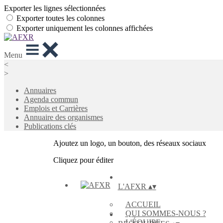
Exporter les lignes sélectionnées
Exporter toutes les colonnes
Exporter uniquement les colonnes affichées
Menu
<
>
Annuaires
Agenda commun
Emplois et Carrières
Annuaire des organismes
Publications clés
Ajoutez un logo, un bouton, des réseaux sociaux
Cliquez pour éditer
L'AFXR
▴
▾
ACCUEIL
QUI SOMMES-NOUS ?
L'ÉQUIPE