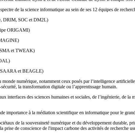
spectre de la science informatique au sein de ses 12 équipes de recherc
 BD, DRIM, SOC et DM2L)
équipe ORIGAMI)
e IMAGINE)
AL, SMA et TWEAK)
GOAL)
ipes SAARA et BEAGLE)
u monde numérique, notamment ceux posés par l’intelligence artificiell
r-sécurité, la transformation digitale ou l’apprentissage humain.
aux interfaces des sciences humaines et sociales, de l’ingénierie, de la 
nde importance à la médiation scientifique en informatique pour le grand
sociétaux de la souveraineté numérique et du développement durable, princ
a prise de conscience de l'impact carbone des activités de recherche usu