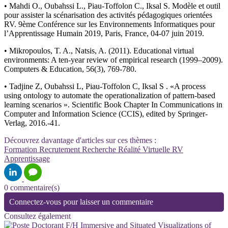
• Mahdi O., Oubahssi L., Piau-Toffolon C., Iksal S. Modèle et outil
pour assister la scénarisation des activités pédagogiques orientées
RV. 9ème Conférence sur les Environnements Informatiques pour
l’Apprentissage Humain 2019, Paris, France, 04-07 juin 2019.
• Mikropoulos, T. A., Natsis, A. (2011). Educational virtual
environments: A ten-year review of empirical research (1999–2009).
Computers & Education, 56(3), 769-780.
• Tadjine Z, Oubahssi L, Piau-Toffolon C, Iksal S . «A process
using ontology to automate the operationalization of pattern-based
learning scenarios ». Scientific Book Chapter In Communications in
Computer and Information Science (CCIS), edited by Springer-
Verlag, 2016.-41.
Découvrez davantage d'articles sur ces thèmes :
Formation
Recrutement
Recherche
Réalité Virtuelle
RV
Apprentissage
0 commentaire(s)
Connectez-vous pour laisser un commentaire
Consultez également