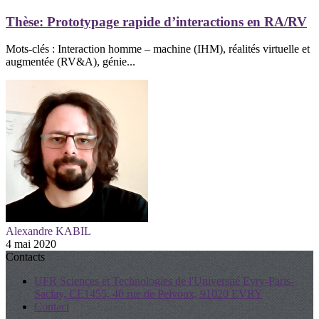
Thèse: Prototypage rapide d’interactions en RA/RV
Mots-clés : Interaction homme – machine (IHM), réalités virtuelle et
augmentée (RV&A), génie...
Alexandre KABIL
4 mai 2020
Contacts
UFR Sciences et Technologies de l'Université Evry-Paris-
Saclay, CE1455, 40 rue de Pelvoux, 91020 EVRY
Contact