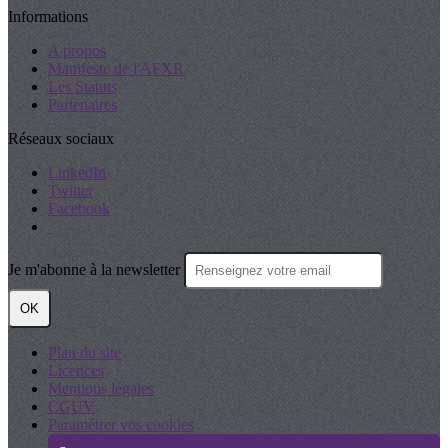
Informations
A propos
Manifeste de l'AFXR
Les Statuts
Partenaires
Réseaux sociaux
LinkedIn
Twitter
Facebook
Je m'abonne à la newsletter
OK
Plan du site
Licences
Mentions légales
CGUV
Paramétrer vos cookies