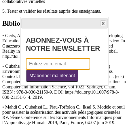
collaboratives virtuelles
5. Tester et valider les résultats auprès des enseignants.
Bibliographie
• Geris, A., & Özdener, N. (2020). Design Models for Developing
ABONNEZ-VOUS À
Educational Virtual Reality Environments: A Systematic Review. In
Guazzaroni, G., & Pillai, A. S. (Ed.), Virtual and Augmented
NOTRE NEWSLETTER
Reality in Education, Art, and Museums (pp. 1-22). IGI Global.
http://doi:10.4018/978-1-7998-1796-3.ch001
• Oubahssi L., Piau-Toffolon C. (2019). A Virtual Learning
Environment to Acquire Orientation Skills in the LUSI Class
M'abonner maintenant
Context. In: McLaren B., Reilly R., Zvacek S., Uhomoibhi J. (eds)
Computer Supported Education. CSEDU 2018. Communications in
Computer and Information Science, vol 1022. Springer, Cham.
ISBN : 978-3-030-21150-9. DOI: https://doi.org/10.1007/978-3-
030-21151-6_4. 2019.
• Mahdi O., Oubahssi L., Piau-Toffolon C., Iksal S. Modèle et outil
pour assister la scénarisation des activités pédagogiques orientées
RV. 9ème Conférence sur les Environnements Informatiques pour
l’Apprentissage Humain 2019, Paris, France, 04-07 juin 2019.