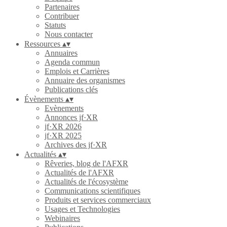
Partenaires
Contribuer
Statuts
Nous contacter
Ressources
▴
▾
Annuaires
Agenda commun
Emplois et Carrières
Annuaire des organismes
Publications clés
Évènements
▴
▾
Evènements
Annonces jf·XR
jf·XR 2026
jf·XR 2025
Archives des jf·XR
Actualités
▴
▾
Rêveries, blog de l'AFXR
Actualités de l'AFXR
Actualités de l'écosystème
Communications scientifiques
Produits et services commerciaux
Usages et Technologies
Webinaires