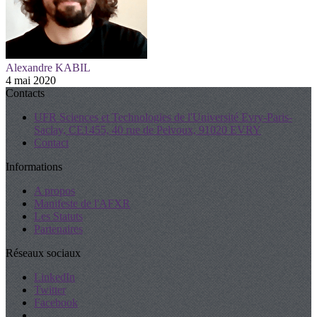
Alexandre KABIL
4 mai 2020
Contacts
UFR Sciences et Technologies de l'Université Evry-Paris-
Saclay, CE1455, 40 rue de Pelvoux, 91020 EVRY
Contact
Informations
A propos
Manifeste de l'AFXR
Les Statuts
Partenaires
Réseaux sociaux
LinkedIn
Twitter
Facebook