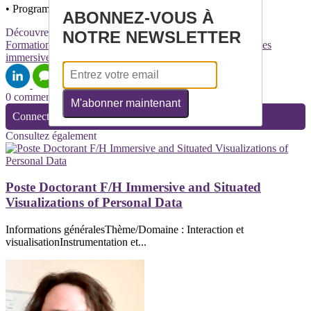
• Programmation en C++/Matlab
ABONNEZ-VOUS À
Découvrez davantage d'articles sur ces thèmes :
NOTRE NEWSLETTER
Formation
Orientation
Recrutement
Recherche
Technologies
immersives
Avatars
Informatique Graphique
3D
0 commentaire(s)
M'abonner maintenant
Connectez-vous pour laisser un commentaire
Consultez également
Poste Doctorant F/H Immersive and Situated
Visualizations of Personal Data
Informations généralesThème/Domaine : Interaction et
visualisationInstrumentation et...