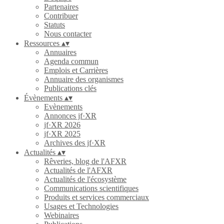
Partenaires
Contribuer
Statuts
Nous contacter
Ressources
▴
▾
Annuaires
Agenda commun
Emplois et Carrières
Annuaire des organismes
Publications clés
Évènements
▴
▾
Evènements
Annonces jf·XR
jf·XR 2026
jf·XR 2025
Archives des jf·XR
Actualités
▴
▾
Rêveries, blog de l'AFXR
Actualités de l'AFXR
Actualités de l'écosystème
Communications scientifiques
Produits et services commerciaux
Usages et Technologies
Webinaires