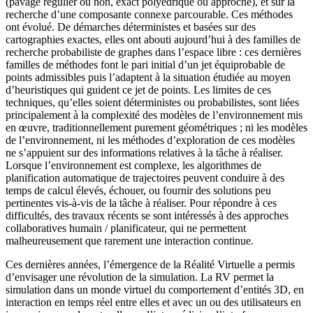
(pavage régulier ou non, exact polyédrique ou approché), et sur la
recherche d’une composante connexe parcourable. Ces méthodes
ont évolué. De démarches déterministes et basées sur des
cartographies exactes, elles ont abouti aujourd’hui à des familles de
recherche probabiliste de graphes dans l’espace libre : ces dernières
familles de méthodes font le pari initial d’un jet équiprobable de
points admissibles puis l’adaptent à la situation étudiée au moyen
d’heuristiques qui guident ce jet de points. Les limites de ces
techniques, qu’elles soient déterministes ou probabilistes, sont liées
principalement à la complexité des modèles de l’environnement mis
en œuvre, traditionnellement purement géométriques ; ni les modèles
de l’environnement, ni les méthodes d’exploration de ces modèles
ne s’appuient sur des informations relatives à la tâche à réaliser.
Lorsque l’environnement est complexe, les algorithmes de
planification automatique de trajectoires peuvent conduire à des
temps de calcul élevés, échouer, ou fournir des solutions peu
pertinentes vis-à-vis de la tâche à réaliser. Pour répondre à ces
difficultés, des travaux récents se sont intéressés à des approches
collaboratives humain / planificateur, qui ne permettent
malheureusement que rarement une interaction continue.
Ces dernières années, l’émergence de la Réalité Virtuelle a permis
d’envisager une révolution de la simulation. La RV permet la
simulation dans un monde virtuel du comportement d’entités 3D, en
interaction en temps réel entre elles et avec un ou des utilisateurs en