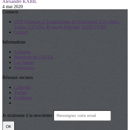
Alexandre KABIL
4 mai 2020
Contacts
UFR Sciences et Technologies de l'Université Evry-Paris-
Saclay, CE1455, 40 rue de Pelvoux, 91020 EVRY
Contact
Informations
A propos
Manifeste de l'AFXR
Les Statuts
Partenaires
Réseaux sociaux
LinkedIn
Twitter
Facebook
Je m'abonne à la newsletter
OK