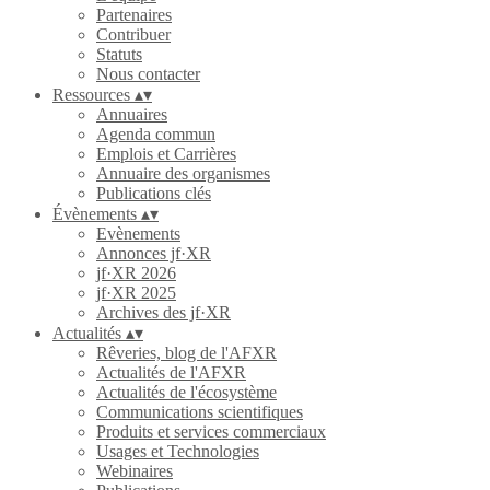
Partenaires
Contribuer
Statuts
Nous contacter
Ressources
▴
▾
Annuaires
Agenda commun
Emplois et Carrières
Annuaire des organismes
Publications clés
Évènements
▴
▾
Evènements
Annonces jf·XR
jf·XR 2026
jf·XR 2025
Archives des jf·XR
Actualités
▴
▾
Rêveries, blog de l'AFXR
Actualités de l'AFXR
Actualités de l'écosystème
Communications scientifiques
Produits et services commerciaux
Usages et Technologies
Webinaires