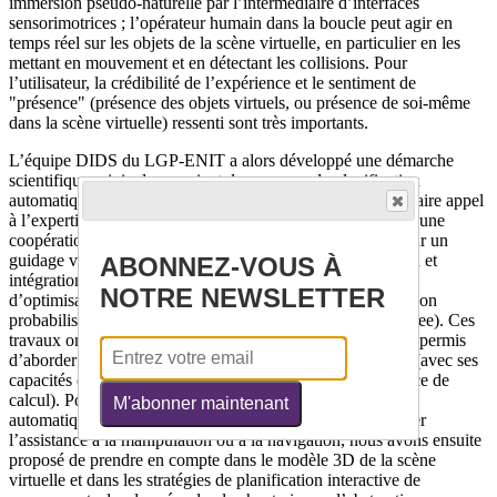
immersion pseudo-naturelle par l’intermédiaire d’interfaces
sensorimotrices ; l’opérateur humain dans la boucle peut agir en
temps réel sur les objets de la scène virtuelle, en particulier en les
mettant en mouvement et en détectant les collisions. Pour
l’utilisateur, la crédibilité de l’expérience et le sentiment de
"présence" (présence des objets virtuels, ou présence de soi-même
dans la scène virtuelle) ressenti sont très importants.
L’équipe DIDS du LGP-ENIT a alors développé une démarche
scientifique originale associant des moyens de planification
automatique de trajectoires aux techniques de RV afin de faire appel
à l’expertise humaine pour contrôler cette planification par une
coopération planificateur/humain. Celle-ci s’est appuyée sur un
guidage visuo-haptique en immersion, et une reformulation et
ABONNEZ-VOUS À
intégration de techniques de pré-cartographie (octree),
NOTRE NEWSLETTER
d’optimisation heuristique en position (A*) et de planification
probabiliste à base de RRT (Rapidly exploring Random Tree). Ces
travaux ont montré la pertinence de l’approche et nous ont permis
d’aborder la question du partage d’autorité entre l’humain (avec ses
capacités cognitives) et la plateforme de RV (et sa puissance de
calcul). Pour répondre aux limitations des planificateurs
M'abonner maintenant
automatiques de trajectoires évoquées ci-dessus et améliorer
l’assistance à la manipulation ou à la navigation, nous avons ensuite
proposé de prendre en compte dans le modèle 3D de la scène
virtuelle et dans les stratégies de planification interactive de