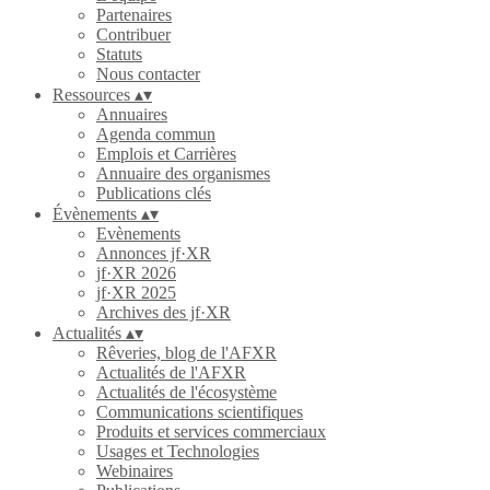
Partenaires
Contribuer
Statuts
Nous contacter
Ressources
▴
▾
Annuaires
Agenda commun
Emplois et Carrières
Annuaire des organismes
Publications clés
Évènements
▴
▾
Evènements
Annonces jf·XR
jf·XR 2026
jf·XR 2025
Archives des jf·XR
Actualités
▴
▾
Rêveries, blog de l'AFXR
Actualités de l'AFXR
Actualités de l'écosystème
Communications scientifiques
Produits et services commerciaux
Usages et Technologies
Webinaires