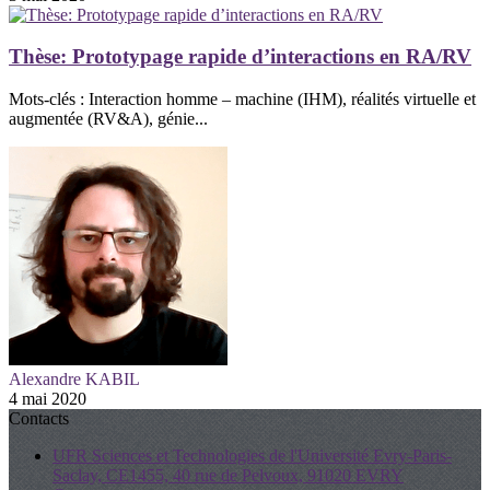
Thèse: Prototypage rapide d’interactions en RA/RV
Mots-clés : Interaction homme – machine (IHM), réalités virtuelle et
augmentée (RV&A), génie...
Alexandre KABIL
4 mai 2020
Contacts
UFR Sciences et Technologies de l'Université Evry-Paris-
Saclay, CE1455, 40 rue de Pelvoux, 91020 EVRY