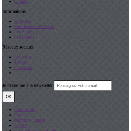
Contact
Informations
A propos
Manifeste de l'AFXR
Les Statuts
Partenaires
Réseaux sociaux
LinkedIn
Twitter
Facebook
Je m'abonne à la newsletter
OK
Plan du site
Licences
Mentions légales
CGUV
Paramétrer vos cookies