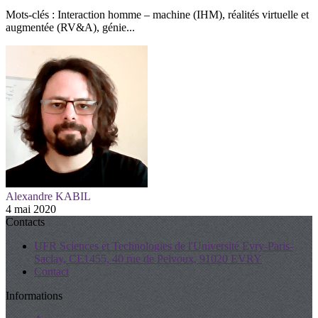
Mots-clés : Interaction homme – machine (IHM), réalités virtuelle et
augmentée (RV&A), génie...
Alexandre KABIL
4 mai 2020
Contacts
UFR Sciences et Technologies de l'Université Evry-Paris-
Saclay, CE1455, 40 rue de Pelvoux, 91020 EVRY
Contact
Informations