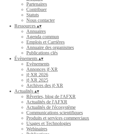
Partenaires
Contribuer
Statuts
Nous contacter
Ressources
▴
▾
Annuaires
Agenda commun
Emplois et Carrières
Annuaire des organismes
Publications clés
Évènements
▴
▾
Evènements
Annonces jf·XR
jf·XR 2026
jf·XR 2025
Archives des jf·XR
Actualités
▴
▾
Rêveries, blog de l'AFXR
Actualités de l'AFXR
Actualités de l'écosystème
Communications scientifiques
Produits et services commerciaux
Usages et Technologies
Webinaires