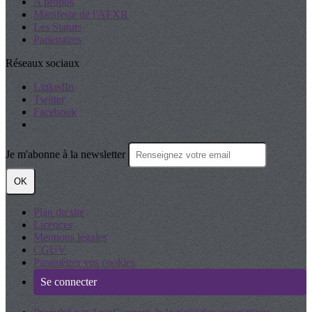
A propos
Manifeste de l'AFXR
Les Statuts
Partenaires
Réseaux sociaux
LinkedIn
Twitter
Facebook
Je m'abonne à la newsletter
OK
Plan du site
Licences
Mentions légales
CGUV
Paramétrer vos cookies
Se connecter