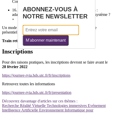
Compiègne
ABONNEZ-VOUS À
16.15-17.00 Table Ronde « Environnements virtuels :
adaptation du système à l'humain ou de l'humain au système ?
NOTRE NEWSLETTER
»
Un mode hybride est en cours d'études mais on privilégie le
présentiel pour permettre de participer aux démonstrations.
M'abonner maintenant
Train retour
départ 17.35 – arrivée 18.26
Inscriptions
Pour des raisons pratiques, les inscriptions devront se faire avant le
28 février 2022
https://journee-rvia.hds.utc.fr/fr/inscriptions
Retrouvez toutes les informations
https://journee-rvia.hds.utc.fr/fr/presentation
Découvrez davantage d'articles sur ces thèmes :
Recherche
Réalité Virtuelle
Technologies immersives
Evénement
Intelligence Artificielle
Environnement Informatique pour