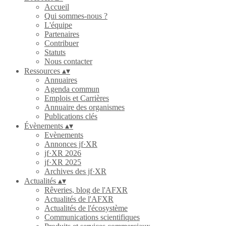
Accueil
Qui sommes-nous ?
L'équipe
Partenaires
Contribuer
Statuts
Nous contacter
Ressources
▴
▾
Annuaires
Agenda commun
Emplois et Carrières
Annuaire des organismes
Publications clés
Évènements
▴
▾
Evènements
Annonces jf·XR
jf·XR 2026
jf·XR 2025
Archives des jf·XR
Actualités
▴
▾
Rêveries, blog de l'AFXR
Actualités de l'AFXR
Actualités de l'écosystème
Communications scientifiques