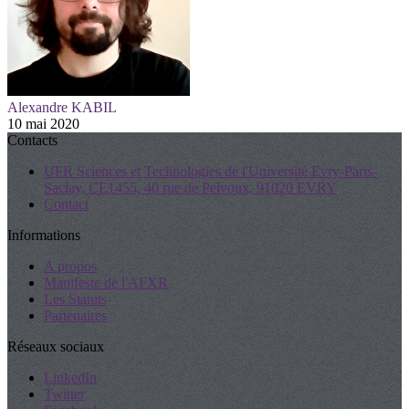
Alexandre KABIL
10 mai 2020
Contacts
UFR Sciences et Technologies de l'Université Evry-Paris-
Saclay, CE1455, 40 rue de Pelvoux, 91020 EVRY
Contact
Informations
A propos
Manifeste de l'AFXR
Les Statuts
Partenaires
Réseaux sociaux
LinkedIn
Twitter