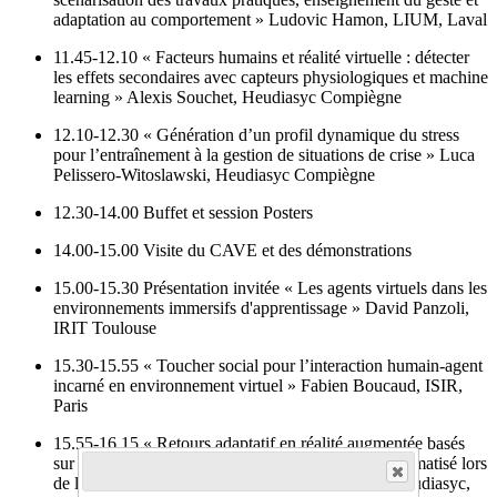
adaptation au comportement » Ludovic Hamon, LIUM, Laval
11.45-12.10 « Facteurs humains et réalité virtuelle : détecter
les effets secondaires avec capteurs physiologiques et machine
learning » Alexis Souchet, Heudiasyc Compiègne
12.10-12.30 « Génération d’un profil dynamique du stress
pour l’entraînement à la gestion de situations de crise » Luca
Pelissero-Witoslawski, Heudiasyc Compiègne
12.30-14.00 Buffet et session Posters
14.00-15.00 Visite du CAVE et des démonstrations
15.00-15.30 Présentation invitée « Les agents virtuels dans les
environnements immersifs d'apprentissage » David Panzoli,
IRIT Toulouse
15.30-15.55 « Toucher social pour l’interaction humain-agent
incarné en environnement virtuel » Fabien Boucaud, ISIR,
Paris
15.55-16.15 « Retours adaptatif en réalité augmentée basés
sur l’état du conducteur de véhicule hautement automatisé lors
de la reprise de contrôle » Baptiste Wojtkowski, Heudiasyc,