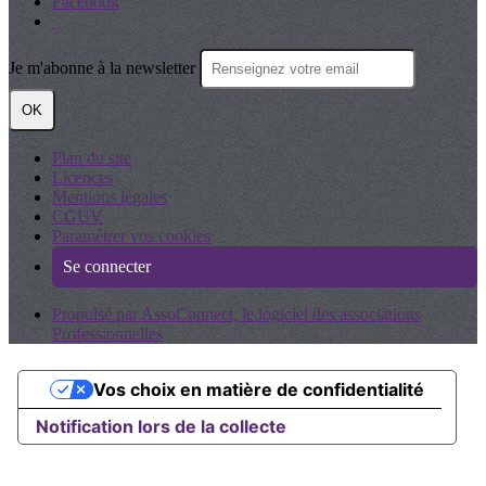
Facebook
Je m'abonne à la newsletter
OK
Plan du site
Licences
Mentions légales
CGUV
Paramétrer vos cookies
Se connecter
Propulsé par AssoConnect, le logiciel des associations
Professionnelles
Vos choix en matière de confidentialité
Notification lors de la collecte