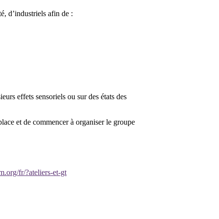
, d’industriels afin de :
eurs effets sensoriels ou sur des états des
n place et de commencer à organiser le groupe
.org/fr/?ateliers-et-gt