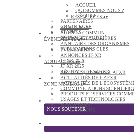
ACCUEIL
QUI SOMMES-NOUS ?
L'ÉQUIPE
RESSOURCES
▴
▾
PARTENAIRES
CONTRIBUER
ANNUAIRES
STATUTS
AGENDA COMMUN
NOUS CONTACTER
EMPLOIS ET CARRIÈRES
ÉVÈNEMENTS
▴
▾
ANNUAIRE DES ORGANISMES
PUBLICATIONS CLÉS
EVÈNEMENTS
ANNONCES JF·XR
JF·XR 2026
ACTUALITÉS
▴
▾
JF·XR 2025
ARCHIVES DES JF·XR
RÊVERIES, BLOG DE L'AFXR
ACTUALITÉS DE L'AFXR
ACTUALITÉS DE L'ÉCOSYSTÈM
ZONE MEMBRE
▴
▾
COMMUNICATIONS SCIENTIFIQ
PRODUITS ET SERVICES COMM
USAGES ET TECHNOLOGIES
WEBINAIRES
NOUS SOUTENIR
PUBLICATIONS