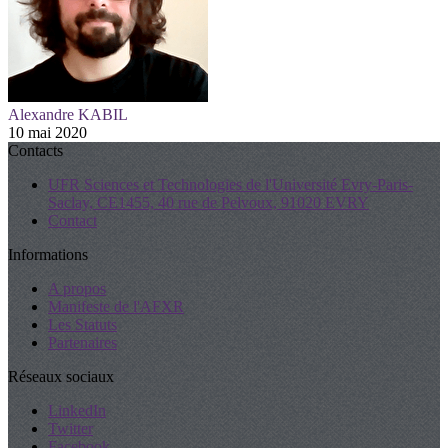
Alexandre KABIL
10 mai 2020
Contacts
UFR Sciences et Technologies de l'Université Evry-Paris-
Saclay, CE1455, 40 rue de Pelvoux, 91020 EVRY
Contact
Informations
A propos
Manifeste de l'AFXR
Les Statuts
Partenaires
Réseaux sociaux
LinkedIn
Twitter
Facebook