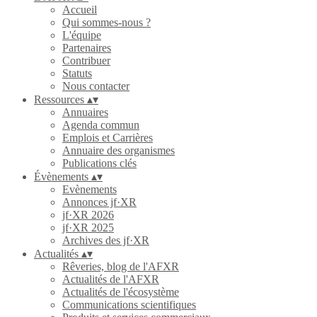
Accueil
Qui sommes-nous ?
L'équipe
Partenaires
Contribuer
Statuts
Nous contacter
Ressources
▴
▾
Annuaires
Agenda commun
Emplois et Carrières
Annuaire des organismes
Publications clés
Évènements
▴
▾
Evènements
Annonces jf·XR
jf·XR 2026
jf·XR 2025
Archives des jf·XR
Actualités
▴
▾
Rêveries, blog de l'AFXR
Actualités de l'AFXR
Actualités de l'écosystème
Communications scientifiques