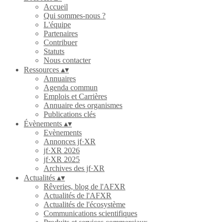
Accueil
Qui sommes-nous ?
L'équipe
Partenaires
Contribuer
Statuts
Nous contacter
Ressources
▴
▾
Annuaires
Agenda commun
Emplois et Carrières
Annuaire des organismes
Publications clés
Évènements
▴
▾
Evènements
Annonces jf·XR
jf·XR 2026
jf·XR 2025
Archives des jf·XR
Actualités
▴
▾
Rêveries, blog de l'AFXR
Actualités de l'AFXR
Actualités de l'écosystème
Communications scientifiques