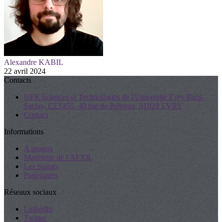
Alexandre KABIL
22 avril 2024
Contacts
UFR Sciences et Technologies de l'Université Evry-Paris-
Saclay, CE1455, 40 rue de Pelvoux, 91020 EVRY
Contact
Informations
A propos
Manifeste de l'AFXR
Les Statuts
Partenaires
Réseaux sociaux
LinkedIn
Twitter