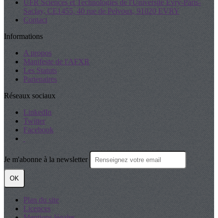
UFR Sciences et Technologies de l'Université Evry-Paris-
Saclay, CE1455, 40 rue de Pelvoux, 91020 EVRY
Contact
Informations
A propos
Manifeste de l'AFXR
Les Statuts
Partenaires
Réseaux sociaux
LinkedIn
Twitter
Facebook
Je m'abonne à la newsletter
OK
Plan du site
Licences
Mentions légales