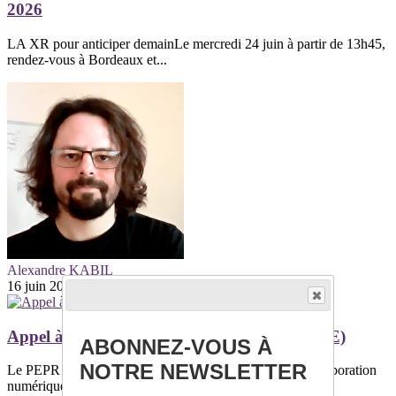
2026
LA XR pour anticiper demainLe mercredi 24 juin à partir de 13h45,
rendez-vous à Bordeaux et...
Alexandre KABIL
16 juin 2026
Appel à bourses de thèses (PEPR eNSEMBLE)
ABONNEZ-VOUS À
NOTRE NEWSLETTER
Le PEPR eNSEMBLE (Programme de Recherche - Collaboration
numérique) a pour objectif de redéfinir...