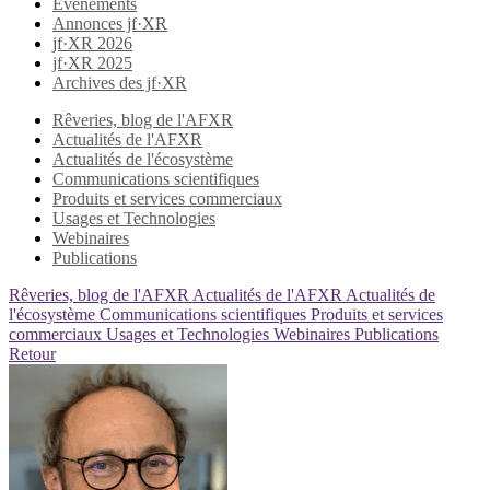
Evènements
Annonces jf·XR
jf·XR 2026
jf·XR 2025
Archives des jf·XR
Rêveries, blog de l'AFXR
Actualités de l'AFXR
Actualités de l'écosystème
Communications scientifiques
Produits et services commerciaux
Usages et Technologies
Webinaires
Publications
Rêveries, blog de l'AFXR
Actualités de l'AFXR
Actualités de
l'écosystème
Communications scientifiques
Produits et services
commerciaux
Usages et Technologies
Webinaires
Publications
Retour