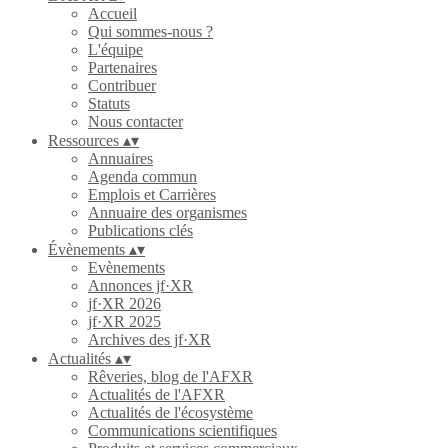
Accueil
Qui sommes-nous ?
L'équipe
Partenaires
Contribuer
Statuts
Nous contacter
Ressources
▴
▾
Annuaires
Agenda commun
Emplois et Carrières
Annuaire des organismes
Publications clés
Évènements
▴
▾
Evènements
Annonces jf·XR
jf·XR 2026
jf·XR 2025
Archives des jf·XR
Actualités
▴
▾
Rêveries, blog de l'AFXR
Actualités de l'AFXR
Actualités de l'écosystème
Communications scientifiques