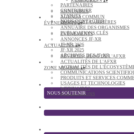
RESSOURCES
▴
▾
PARTENAIRES
CONTRIBUER
ANNUAIRES
STATUTS
AGENDA COMMUN
NOUS CONTACTER
EMPLOIS ET CARRIÈRES
ÉVÈNEMENTS
▴
▾
ANNUAIRE DES ORGANISMES
PUBLICATIONS CLÉS
EVÈNEMENTS
ANNONCES JF·XR
JF·XR 2026
ACTUALITÉS
▴
▾
JF·XR 2025
ARCHIVES DES JF·XR
RÊVERIES, BLOG DE L'AFXR
ACTUALITÉS DE L'AFXR
ACTUALITÉS DE L'ÉCOSYSTÈM
ZONE MEMBRE
▴
▾
COMMUNICATIONS SCIENTIFIQ
PRODUITS ET SERVICES COMM
USAGES ET TECHNOLOGIES
WEBINAIRES
NOUS SOUTENIR
PUBLICATIONS