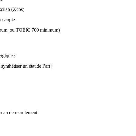
scilab (Xcos)
éoscopie
minimum, ou TOEIC 700 minimum)
logique ;
ynthétiser un état de l’art ;
eau de recrutement.