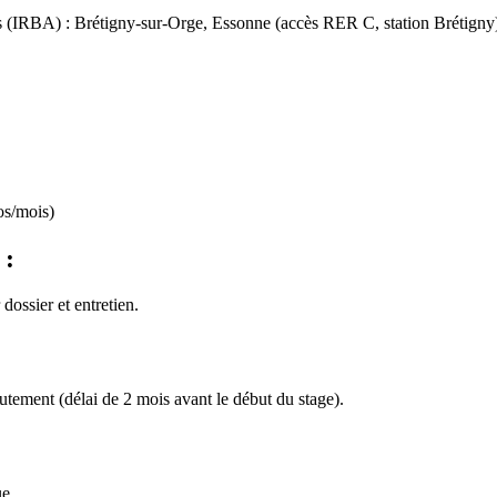
es (IRBA) : Brétigny-sur-Orge, Essonne (accès RER C, station Brétigny
os/mois)
 :
dossier et entretien.
rutement (délai de 2 mois avant le début du stage).
ue