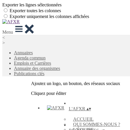
Exporter les lignes sélectionnées
Exporter toutes les colonnes
Exporter uniquement les colonnes affichées
Menu
<
>
Annuaires
Agenda commun
Emplois et Carrières
Annuaire des organismes
Publications clés
Ajoutez un logo, un bouton, des réseaux sociaux
Cliquez pour éditer
L'AFXR
▴
▾
ACCUEIL
QUI SOMMES-NOUS ?
L'ÉQUIPE