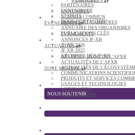
RESSOURCES
▴
▾
PARTENAIRES
CONTRIBUER
ANNUAIRES
STATUTS
AGENDA COMMUN
NOUS CONTACTER
EMPLOIS ET CARRIÈRES
ÉVÈNEMENTS
▴
▾
ANNUAIRE DES ORGANISMES
PUBLICATIONS CLÉS
EVÈNEMENTS
ANNONCES JF·XR
JF·XR 2026
ACTUALITÉS
▴
▾
JF·XR 2025
ARCHIVES DES JF·XR
RÊVERIES, BLOG DE L'AFXR
ACTUALITÉS DE L'AFXR
ACTUALITÉS DE L'ÉCOSYSTÈM
ZONE MEMBRE
▴
▾
COMMUNICATIONS SCIENTIFIQ
PRODUITS ET SERVICES COMM
USAGES ET TECHNOLOGIES
WEBINAIRES
NOUS SOUTENIR
PUBLICATIONS