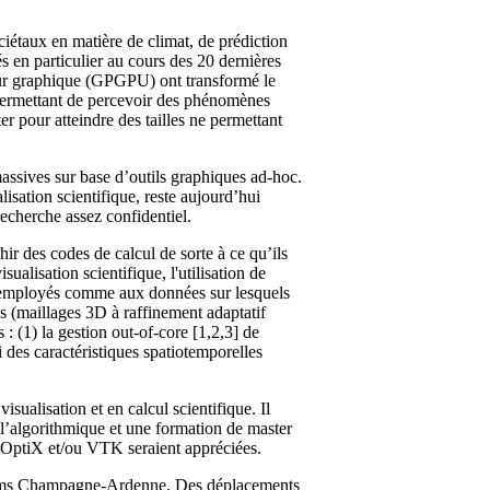
iétaux en matière de climat, de prédiction
s en particulier au cours des 20 dernières
eur graphique (GPGPU) ont transformé le
 permettant de percevoir des phénomènes
r pour atteindre des tailles ne permettant
ssives sur base d’outils graphiques ad-hoc.
lisation scientifique, reste aujourd’hui
recherche assez confidentiel.
r des codes de calcul de sorte à ce qu’ils
ualisation scientifique, l'utilisation de
es employés comme aux données sur lesquels
es (maillages 3D à raffinement adaptatif
 (1) la gestion out-of-core [1,2,3] de
i des caractéristiques spatiotemporelles
ualisation et en calcul scientifique. Il
lgorithmique et une formation de master
 OptiX et/ou VTK seraient appréciées.
Reims Champagne-Ardenne. Des déplacements