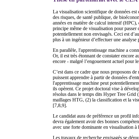
La visualisation scientifique de données est
des risques, de santé publique, de bioéconom
années en matière de calcul intensif (HPC)
principe même de visualisation pour passer 
potentiellement non envisagés. Ceci est d’au
plus à un ingénieur d’effectuer une analyse 
En parallèle, l'apprentissage machine a con
Or, il est très étonnant de constater encore 
encore - malgré l’engouement actuel pour les 
C’est dans ce cadre que nous proposons de me
puissent apprendre à partir de données d'entr
l'apprentissage machine peut potentiellemen
ils opèrent. Ce projet doctoral vise à dével
résolus dans le temps dits Hyper Tree Grid (
maillages HTG, (2) la classification et la vis
[7,8,9].
Le candidat aura de préférence un profil inf
devra également avoir des bonnes compéte
avec une forte dominante en visualisation 
Les travaux de recherche envisagés se dér