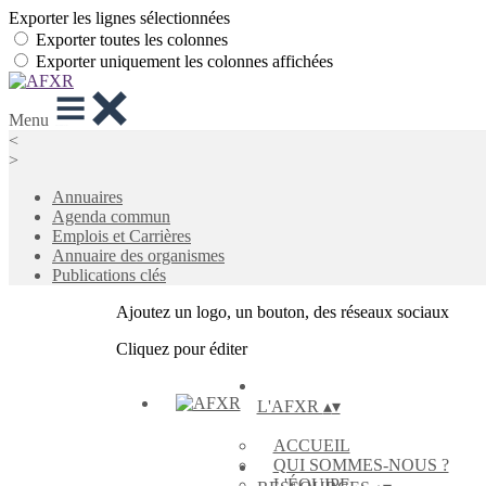
Exporter les lignes sélectionnées
Exporter toutes les colonnes
Exporter uniquement les colonnes affichées
Menu
<
>
Annuaires
Agenda commun
Emplois et Carrières
Annuaire des organismes
Publications clés
Ajoutez un logo, un bouton, des réseaux sociaux
Cliquez pour éditer
L'AFXR
▴
▾
ACCUEIL
QUI SOMMES-NOUS ?
L'ÉQUIPE