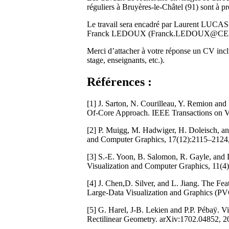
réguliers à Bruyères-le-Châtel (91) sont à 
Le travail sera encadré par Laurent LUCAS 
Franck LEDOUX (Franck.LEDOUX@CEA.
Merci d’attacher à votre réponse un CV inclu
stage, enseignants, etc.).
Références :
[1] J. Sarton, N. Courilleau, Y. Remion a
Of-Core Approach. IEEE Transactions on 
[2] P. Muigg, M. Hadwiger, H. Doleisch, and
and Computer Graphics, 17(12):2115–2124,
[3] S.-E. Yoon, B. Salomon, R. Gayle, and
Visualization and Computer Graphics, 11(4
[4] J. Chen,D. Silver, and L. Jiang. The F
Large-Data Visualization and Graphics (PV
[5] G. Harel, J-B. Lekien and P.P. Pébaÿ. 
Rectilinear Geometry. arXiv:1702.04852, 2