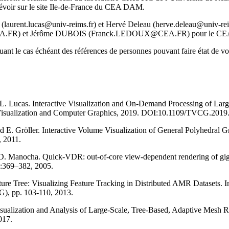
prévoir sur le site Ile-de-France du CEA DAM.
(laurent.lucas@univ-reims.fr) et Hervé Deleau (herve.deleau@univ-rei
FR) et Jérôme DUBOIS (Franck.LEDOUX@CEA.FR) pour le C
ant le cas échéant des références de personnes pouvant faire état de vo
nd L. Lucas. Interactive Visualization and On-Demand Processing of L
Visualization and Computer Graphics, 2019. DOI:10.1109/TVCG.201
 E. Gröller. Interactive Volume Visualization of General Polyhedral G
 2011.
 D. Manocha. Quick-VDR: out-of-core view-dependent rendering of gig
):369–382, 2005.
eature Tree: Visualizing Feature Tracking in Distributed AMR Datasets
G), pp. 103-110, 2013.
Visualization and Analysis of Large-Scale, Tree-Based, Adaptive Mesh R
017.