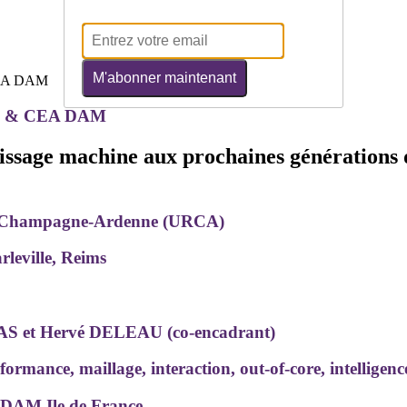
M'abonner maintenant
eims & CEA DAM
tissage machine aux prochaines générations 
ms Champagne-Ardenne (URCA)
leville, Reims
CAS et Hervé DELEAU (co-encadrant)
ormance, maillage, interaction, out-of-core, intelligence 
 DAM Ile de France.