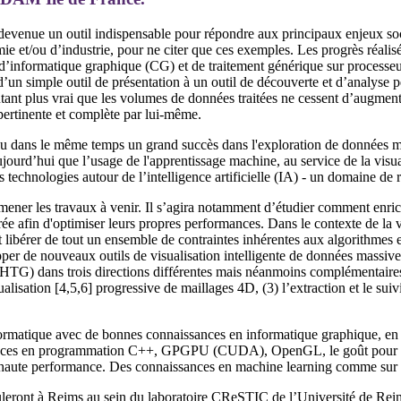
 devenue un outil indispensable pour répondre aux principaux enjeux soc
ie et/ou d’industrie, pour ne citer que ces exemples. Les progrès réalisé
, d’informatique graphique (CG) et de traitement générique sur process
d’un simple outil de présentation à un outil de découverte et d’analyse
tant plus vrai que les volumes de données traitées ne cessent d’augmente
pertinente et complète par lui-même.
nu dans le même temps un grand succès dans l'exploration de données ma
aujourd’hui que l’usage de l'apprentissage machine, au service de la visua
technologies autour de l’intelligence artificielle (IA) - un domaine de 
ner les travaux à venir. Il s’agira notamment d’étudier comment enrichi
ée afin d'optimiser leurs propres performances. Dans le contexte de la vis
t libérer de tout un ensemble de contraintes inhérentes aux algorithm
opper de nouveaux outils de visualisation intelligente de données massiv
HTG) dans trois directions différentes mais néanmoins complémentaires :
ualisation [4,5,6] progressive de maillages 4D, (3) l’extraction et le suiv
ormatique avec de bonnes connaissances en informatique graphique, en vis
nces en programmation C++, GPGPU (CUDA), OpenGL, le goût pour l’a
à haute performance. Des connaissances en machine learning comme sur
ouleront à Reims au sein du laboratoire CReSTIC de l’Université de 