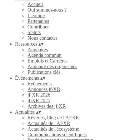
Accueil
Qui sommes-nous ?
L'équipe
Partenaires
Contribuer
Statuts
Nous contacter
Ressources
▴
▾
Annuaires
Agenda commun
Emplois et Carrières
Annuaire des organismes
Publications clés
Évènements
▴
▾
Evènements
Annonces jf·XR
jf·XR 2026
jf·XR 2025
Archives des jf·XR
Actualités
▴
▾
Rêveries, blog de l'AFXR
Actualités de l'AFXR
Actualités de l'écosystème
Communications scientifiques