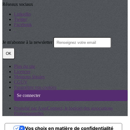
Réseaux sociaux
LinkedIn
Twitter
Facebook
Je m'abonne à la newsletter
OK
Plan du site
Licences
Mentions légales
CGUV
Paramétrer vos cookies
Se connecter
Propulsé par AssoConnect, le logiciel des associations
Professionnelles
Vos choix en matière de confidentialité