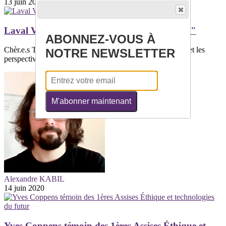
13 juin 2020
Laval Virtual Day spécial "Emerging Worlds"
ABONNEZ-VOUS À
Chèr.e.s Toutes et tousLaval Virtual revient sur les enjeux et les
NOTRE NEWSLETTER
perspectives qu'offres les...
M'abonner maintenant
Alexandre KABIL
14 juin 2020
Yves Coppens témoin des 1ères Assises Éthique et