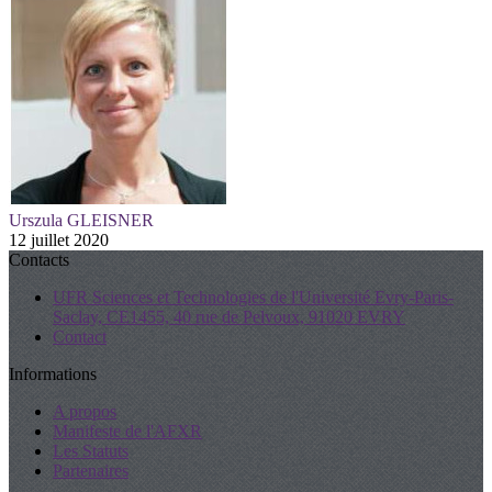
Urszula GLEISNER
12 juillet 2020
Contacts
UFR Sciences et Technologies de l'Université Evry-Paris-
Saclay, CE1455, 40 rue de Pelvoux, 91020 EVRY
Contact
Informations
A propos
Manifeste de l'AFXR
Les Statuts
Partenaires