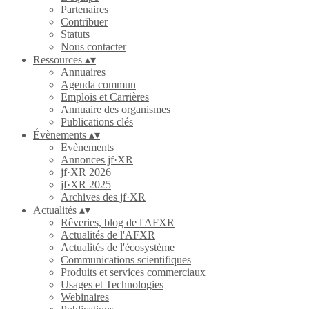
Partenaires
Contribuer
Statuts
Nous contacter
Ressources
▴
▾
Annuaires
Agenda commun
Emplois et Carrières
Annuaire des organismes
Publications clés
Évènements
▴
▾
Evènements
Annonces jf·XR
jf·XR 2026
jf·XR 2025
Archives des jf·XR
Actualités
▴
▾
Rêveries, blog de l'AFXR
Actualités de l'AFXR
Actualités de l'écosystème
Communications scientifiques
Produits et services commerciaux
Usages et Technologies
Webinaires