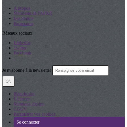
A propos
Manifeste de l'AFXR
Les Statuts
Partenaires
Réseaux sociaux
LinkedIn
Twitter
Facebook
Je m'abonne à la newsletter
OK
Plan du site
Licences
Mentions légales
CGUV
Paramétrer vos cookies
Se connecter