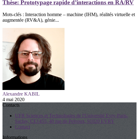
Thèse: Prototypage rapide d’interactions en RA/RV
Mots-clés : Interaction homme – machine (IHM), réalités virtuelle et
augmentée (RV&A), génie...
Alexandre KABIL
4 mai 2020
Contacts
UFR Sciences et Technologies de l'Université Evry-Paris-
Saclay, CE1455, 40 rue de Pelvoux, 91020 EVRY
Contact
Informations