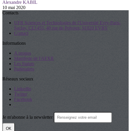
Alexandre KABIL
10 mai 2020
Contacts
UFR Sciences et Technologies de l'Université Evry-Paris-
Saclay, CE1455, 40 rue de Pelvoux, 91020 EVRY
Contact
Informations
A propos
Manifeste de l'AFXR
Les Statuts
Partenaires
Réseaux sociaux
LinkedIn
Twitter
Facebook
Je m'abonne à la newsletter
OK