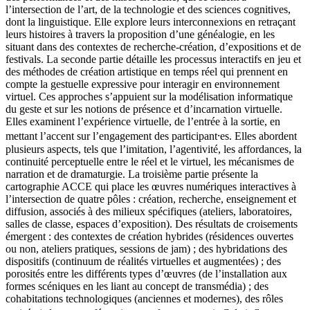
l’intersection de l’art, de la technologie et des sciences cognitives,
dont la linguistique. Elle explore leurs interconnexions en retraçant
leurs histoires à travers la proposition d’une généalogie, en les
situant dans des contextes de recherche-création, d’expositions et de
festivals. La seconde partie détaille les processus interactifs en jeu et
des méthodes de création artistique en temps réel qui prennent en
compte la gestuelle expressive pour interagir en environnement
virtuel. Ces approches s’appuient sur la modélisation informatique
du geste et sur les notions de présence et d’incarnation virtuelle.
Elles examinent l’expérience virtuelle, de l’entrée à la sortie, en
mettant l’accent sur l’engagement des participant⸱es. Elles abordent
plusieurs aspects, tels que l’imitation, l’agentivité, les affordances, la
continuité perceptuelle entre le réel et le virtuel, les mécanismes de
narration et de dramaturgie. La troisième partie présente la
cartographie ACCE qui place les œuvres numériques interactives à
l’intersection de quatre pôles : création, recherche, enseignement et
diffusion, associés à des milieux spécifiques (ateliers, laboratoires,
salles de classe, espaces d’exposition). Des résultats de croisements
émergent : des contextes de création hybrides (résidences ouvertes
ou non, ateliers pratiques, sessions de jam) ; des hybridations des
dispositifs (continuum de réalités virtuelles et augmentées) ; des
porosités entre les différents types d’œuvres (de l’installation aux
formes scéniques en les liant au concept de transmédia) ; des
cohabitations technologiques (anciennes et modernes), des rôles