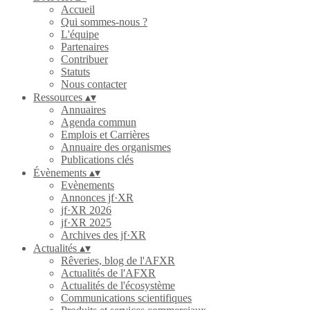
Accueil
Qui sommes-nous ?
L'équipe
Partenaires
Contribuer
Statuts
Nous contacter
Ressources
▴
▾
Annuaires
Agenda commun
Emplois et Carrières
Annuaire des organismes
Publications clés
Évènements
▴
▾
Evènements
Annonces jf·XR
jf·XR 2026
jf·XR 2025
Archives des jf·XR
Actualités
▴
▾
Rêveries, blog de l'AFXR
Actualités de l'AFXR
Actualités de l'écosystème
Communications scientifiques