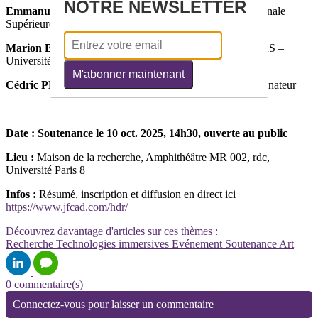
NOTRE NEWSLETTER
Emmanuel MAHE
, Directeur de Recherche, École Nationale
Supérieure des Arts Décoratifs, Examinateur
Marion BLONDEL
, Chargée de Recherche, HDR, CNRS –
Université Paris 8, Examinatrice
M'abonner maintenant
Cédric PLESSIET
, Professeur, Université Paris 8, Examinateur
_____________
Date : Soutenance le 10 oct. 2025, 14h30, ouverte au public
Lieu :
Maison de la recherche, Amphithéâtre MR 002, rdc,
Université Paris 8
Infos :
Résumé, inscription et diffusion en direct ici
https://www.jfcad.com/hdr/
Découvrez davantage d'articles sur ces thèmes :
Recherche
Technologies immersives
Evénement
Soutenance
Art
0 commentaire(s)
Connectez-vous pour laisser un commentaire