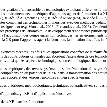
ésignation d’un ensemble de technologies exploitant différentes formes d
t les environnements numériques d’apprentissage et de formation. La X
RV), la Réalité Augmentée (RA), la Réalité Mixte (RM), la vidéo à 360°, 
tes combinant ces technologies immersives avec des méthodes pédagogi
’enseignement (e.g. Won et al., 2023 ; Fernandes et al., 2023). Ces derni
 des prototypes de laboratoire, le développement d’approches pluridisci
 l’acquisition des compétences non-techniques, les environnements virt
de la XR pour l’apprentissage et la formation, la limitation des effets indé
vancées récentes, les défis et les applications concrètes de la réalité 
s des contributions originales qui abordent l’intégration de ces techno
ants, ainsi que les aspects technologiques et méthodologiques liés à leur 
tudes empiriques, des revues systématiques, des évaluations d’usages ré
 compréhension du potentiel de la XR dans la transformation des pratiqu
 des apports et des verrous rencontrés en lien avec le terrain.
ques théoriques, méthodologiques, techniques ou applicatives, sur des t
'apprentissage XR et d'applications éducatives
 de la XR dans les formations