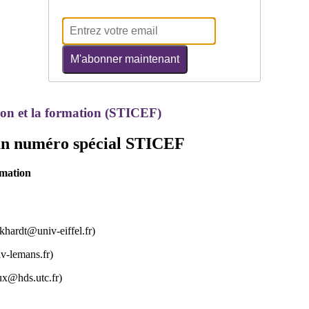
M'abonner maintenant
on et la formation (STICEF)
 un numéro spécial STICEF
rmation
ardt@univ-eiffel.fr)
-lemans.fr)
x@hds.utc.fr)