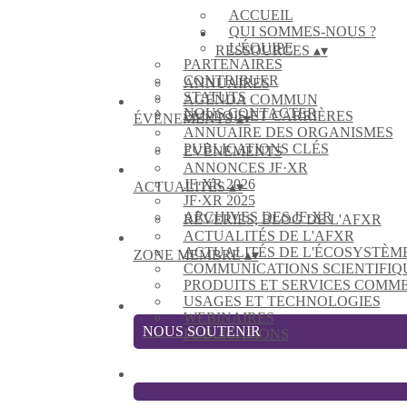
ACCUEIL
QUI SOMMES-NOUS ?
L'ÉQUIPE
RESSOURCES
▴
▾
PARTENAIRES
CONTRIBUER
ANNUAIRES
STATUTS
AGENDA COMMUN
NOUS CONTACTER
EMPLOIS ET CARRIÈRES
ÉVÈNEMENTS
▴
▾
ANNUAIRE DES ORGANISMES
PUBLICATIONS CLÉS
EVÈNEMENTS
ANNONCES JF·XR
JF·XR 2026
ACTUALITÉS
▴
▾
JF·XR 2025
ARCHIVES DES JF·XR
RÊVERIES, BLOG DE L'AFXR
ACTUALITÉS DE L'AFXR
ACTUALITÉS DE L'ÉCOSYSTÈM
ZONE MEMBRE
▴
▾
COMMUNICATIONS SCIENTIFIQ
PRODUITS ET SERVICES COMM
USAGES ET TECHNOLOGIES
WEBINAIRES
NOUS SOUTENIR
PUBLICATIONS