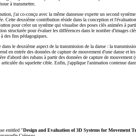
houe à transmettre.
ibution, j'ai co-conçu avec la même danseuse experte un second système q
tée. Cette deuxième contribution réside dans la conception et l'évaluati
tton pour créer un système qui visualise des poses clés animées à partir 
tion structurée pour évaluer les différences dans le nombre d'images cl
e à des fins pédagogiques.
de dans le deuxième aspect de la transmission de la danse : la transmiss
 prend en entrée des données de capture de mouvement d'une danse et les 
énère d'abord des rubans à partir des données de capture de mouvement 
articulée du squelette cible. Enfin, j'applique l'animation contenue dans l
se entitled "
Design and Evaluation of 3D Systems for Movement T
mmanuelle Crépeau.