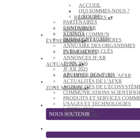
ACCUEIL
QUI SOMMES-NOUS ?
L'ÉQUIPE
RESSOURCES
▴
▾
PARTENAIRES
CONTRIBUER
ANNUAIRES
STATUTS
AGENDA COMMUN
NOUS CONTACTER
EMPLOIS ET CARRIÈRES
ÉVÈNEMENTS
▴
▾
ANNUAIRE DES ORGANISMES
PUBLICATIONS CLÉS
EVÈNEMENTS
ANNONCES JF·XR
JF·XR 2026
ACTUALITÉS
▴
▾
JF·XR 2025
ARCHIVES DES JF·XR
RÊVERIES, BLOG DE L'AFXR
ACTUALITÉS DE L'AFXR
ACTUALITÉS DE L'ÉCOSYSTÈM
ZONE MEMBRE
▴
▾
COMMUNICATIONS SCIENTIFIQ
PRODUITS ET SERVICES COMM
USAGES ET TECHNOLOGIES
WEBINAIRES
NOUS SOUTENIR
PUBLICATIONS