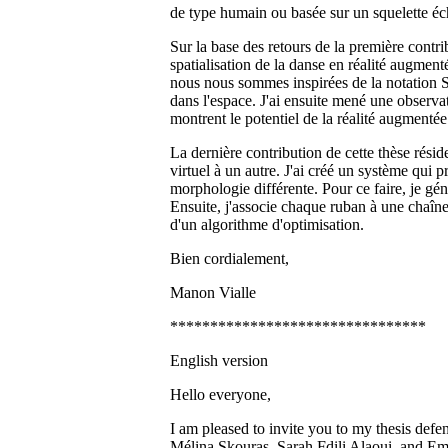
de type humain ou basée sur un squelette éc
Sur la base des retours de la première contr
spatialisation de la danse en réalité augmen
nous nous sommes inspirées de la notation Su
dans l'espace. J'ai ensuite mené une observa
montrent le potentiel de la réalité augmenté
La dernière contribution de cette thèse rési
virtuel à un autre. J'ai créé un système qui
morphologie différente. Pour ce faire, je g
Ensuite, j'associe chaque ruban à une chaîne 
d'un algorithme d'optimisation.
Bien cordialement,
Manon Vialle
********************************
English version
Hello everyone,
I am pleased to invite you to my thesis defen
Mélina Skouras, Sarah Fdili Alaoui, and E