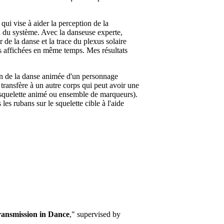
ui vise à aider la perception de la
on du système. Avec la danseuse experte,
de la danse et la trace du plexus solaire
és affichées en même temps. Mes résultats
ion de la danse animée d'un personnage
transfère à un autre corps qui peut avoir une
(squelette animé ou ensemble de marqueurs).
es rubans sur le squelette cible à l'aide
ransmission in Dance
," supervised by