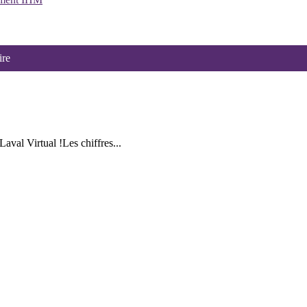
ire
val Virtual !Les chiffres...