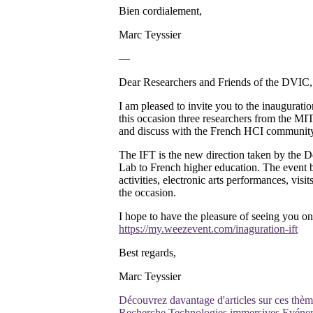
Bien cordialement,
Marc Teyssier
—
Dear Researchers and Friends of the DVIC,
I am pleased to invite you to the inaugurati
this occasion three researchers from the MIT
and discuss with the French HCI communit
The IFT is the new direction taken by the De
Lab to French higher education. The event beg
activities, electronic arts performances, visi
the occasion.
I hope to have the pleasure of seeing you on 
https://my.weezevent.com/inaguration-ift
Best regards,
Marc Teyssier
Découvrez davantage d'articles sur ces thèm
Recherche
Technologies immersives
Evéne