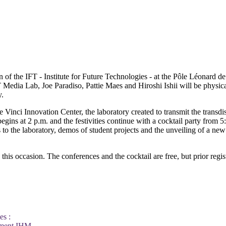
on of the IFT - Institute for Future Technologies - at the Pôle Léonard
 Media Lab, Joe Paradiso, Pattie Maes and Hiroshi Ishii will be physica
y.
 Vinci Innovation Center, the laboratory created to transmit the transd
ins at 2 p.m. and the festivities continue with a cocktail party from 5:4
ts to the laboratory, demos of student projects and the unveiling of a new
this occasion. The conferences and the cocktail are free, but prior regis
es :
ment
IHM