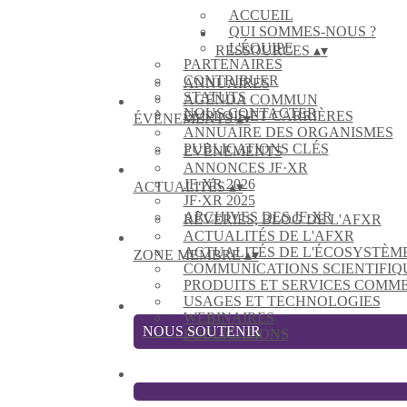
ACCUEIL
QUI SOMMES-NOUS ?
L'ÉQUIPE
RESSOURCES
▴
▾
PARTENAIRES
CONTRIBUER
ANNUAIRES
STATUTS
AGENDA COMMUN
NOUS CONTACTER
EMPLOIS ET CARRIÈRES
ÉVÈNEMENTS
▴
▾
ANNUAIRE DES ORGANISMES
PUBLICATIONS CLÉS
EVÈNEMENTS
ANNONCES JF·XR
JF·XR 2026
ACTUALITÉS
▴
▾
JF·XR 2025
ARCHIVES DES JF·XR
RÊVERIES, BLOG DE L'AFXR
ACTUALITÉS DE L'AFXR
ACTUALITÉS DE L'ÉCOSYSTÈM
ZONE MEMBRE
▴
▾
COMMUNICATIONS SCIENTIFIQ
PRODUITS ET SERVICES COMM
USAGES ET TECHNOLOGIES
WEBINAIRES
NOUS SOUTENIR
PUBLICATIONS