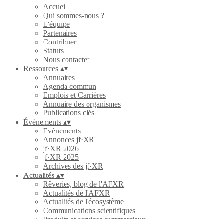
Accueil
Qui sommes-nous ?
L'équipe
Partenaires
Contribuer
Statuts
Nous contacter
Ressources
▴
▾
Annuaires
Agenda commun
Emplois et Carrières
Annuaire des organismes
Publications clés
Évènements
▴
▾
Evènements
Annonces jf·XR
jf·XR 2026
jf·XR 2025
Archives des jf·XR
Actualités
▴
▾
Rêveries, blog de l'AFXR
Actualités de l'AFXR
Actualités de l'écosystème
Communications scientifiques