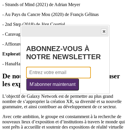
- Strands of Mind (2021) de Adrian Meyer
- Au Pays du Cancre Mou (2020) de Françis Gélinas
- 2nd Step (2018) de Jörg Courtial
- Caravage (2019) Matthieu Von Eeckhout
- Affiorare/Surfacing (2022) de Rossella Schillaci
ABONNEZ-VOUS À
Exploration collective
NOTRE NEWSLETTER
- HanaHana Multi-Bloom (2022) de Mélodie Mousset
De nouvelles opportunités pour diffuser
les expériences immersives
M'abonner maintenant
L’objectif de Galaxy Network est de permettre au plus grand
nombre de s’approprier la création XR, sa diversité et sa nouvelle
grammaire, et ainsi contribuer au développement de ce secteur.
Avec cette ambition, le groupe est constamment à la recherche de
nouveaux lieux d’exposition et d’institutions à travers le monde qui
sont prêts à accueillir et soutenir des expositions de réalité virtuelle