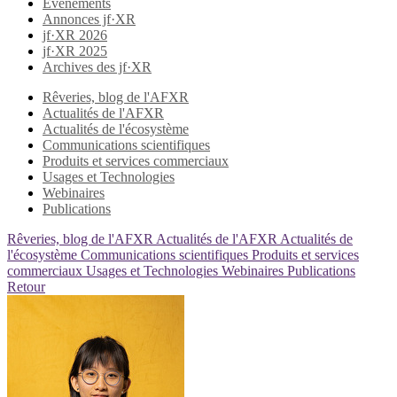
Evènements
Annonces jf·XR
jf·XR 2026
jf·XR 2025
Archives des jf·XR
Rêveries, blog de l'AFXR
Actualités de l'AFXR
Actualités de l'écosystème
Communications scientifiques
Produits et services commerciaux
Usages et Technologies
Webinaires
Publications
Rêveries, blog de l'AFXR
Actualités de l'AFXR
Actualités de
l'écosystème
Communications scientifiques
Produits et services
commerciaux
Usages et Technologies
Webinaires
Publications
Retour