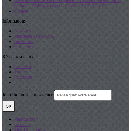
UFR Sciences et Technologies de l'Université Evry-Paris-
Saclay, CE1455, 40 rue de Pelvoux, 91020 EVRY
Contact
Informations
A propos
Manifeste de l'AFXR
Les Statuts
Partenaires
Réseaux sociaux
LinkedIn
Twitter
Facebook
Je m'abonne à la newsletter
OK
Plan du site
Licences
Mentions légales