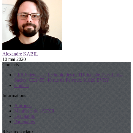
Alexandre KABIL
10 mai 2020
Contacts
UFR Sciences et Technologies de l'Université Evry-Paris-
Saclay, CE1455, 40 rue de Pelvoux, 91020 EVRY
Contact
Informations
A propos
Manifeste de l'AFXR
Les Statuts
Partenaires
Réseaux sociaux