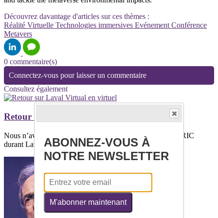
Découvrez davantage d'articles sur ces thèmes :
Réalité Virtuelle
Technologies immersives
Evénement
Conférence
Metavers
0 commentaire(s)
Connectez-vous pour laisser un commentaire
Consultez également
Retour sur Laval Virtual en virtuel
Nous n’avons jamais rassemblé autant de participant au VRIC
ABONNEZ-VOUS À
durant Laval Virtual !Les chiffres...
NOTRE NEWSLETTER
M'abonner maintenant