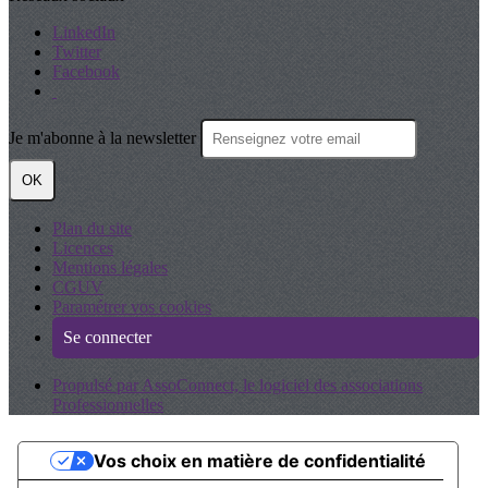
LinkedIn
Twitter
Facebook
Je m'abonne à la newsletter
OK
Plan du site
Licences
Mentions légales
CGUV
Paramétrer vos cookies
Se connecter
Propulsé par AssoConnect, le logiciel des associations
Professionnelles
Vos choix en matière de confidentialité