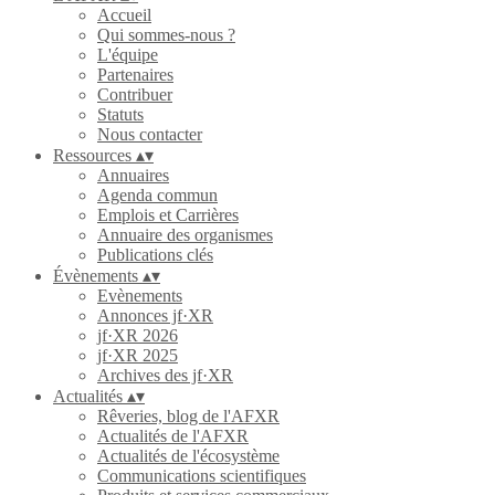
Accueil
Qui sommes-nous ?
L'équipe
Partenaires
Contribuer
Statuts
Nous contacter
Ressources
▴
▾
Annuaires
Agenda commun
Emplois et Carrières
Annuaire des organismes
Publications clés
Évènements
▴
▾
Evènements
Annonces jf·XR
jf·XR 2026
jf·XR 2025
Archives des jf·XR
Actualités
▴
▾
Rêveries, blog de l'AFXR
Actualités de l'AFXR
Actualités de l'écosystème
Communications scientifiques