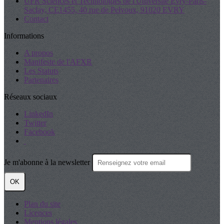
UFR Sciences et Technologies de l'Université Evry-Paris-
Saclay, CE1455, 40 rue de Pelvoux, 91020 EVRY
Contact
Informations
A propos
Manifeste de l'AFXR
Les Statuts
Partenaires
Réseaux sociaux
LinkedIn
Twitter
Facebook
Je m'abonne à la newsletter
OK
Plan du site
Licences
Mentions légales