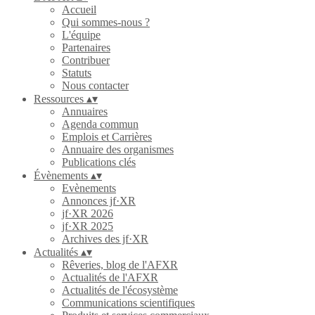
Accueil
Qui sommes-nous ?
L'équipe
Partenaires
Contribuer
Statuts
Nous contacter
Ressources
▴
▾
Annuaires
Agenda commun
Emplois et Carrières
Annuaire des organismes
Publications clés
Évènements
▴
▾
Evènements
Annonces jf·XR
jf·XR 2026
jf·XR 2025
Archives des jf·XR
Actualités
▴
▾
Rêveries, blog de l'AFXR
Actualités de l'AFXR
Actualités de l'écosystème
Communications scientifiques