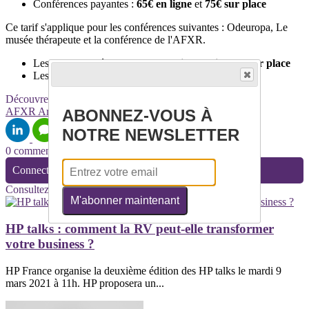
Conférences payantes :
65€ en ligne
et
75€ sur place
Ce tarif s'applique pour les conférences suivantes : Odeuropa, Le
musée thérapeute et la conférence de l'AFXR.
Les autres conférences sont
gratuites en ligne et sur place
Les ateliers sont
gratuits
Découvrez davantage d'articles sur ces thèmes :
AFXR
Art
SITEM
ABONNEZ-VOUS À
NOTRE NEWSLETTER
0 commentaire(s)
Connectez-vous pour laisser un commentaire
Consultez également
M'abonner maintenant
HP talks : comment la RV peut-elle transformer
votre business ?
HP France organise la deuxième édition des HP talks le mardi 9
mars 2021 à 11h. HP proposera un...