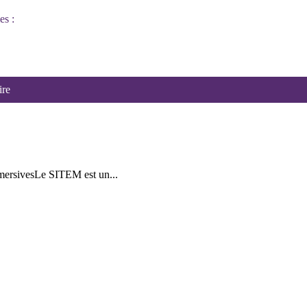
es :
ire
mmersivesLe SITEM est un...