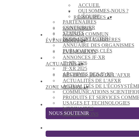
ACCUEIL
QUI SOMMES-NOUS ?
L'ÉQUIPE
RESSOURCES
▴
▾
PARTENAIRES
CONTRIBUER
ANNUAIRES
STATUTS
AGENDA COMMUN
NOUS CONTACTER
EMPLOIS ET CARRIÈRES
ÉVÈNEMENTS
▴
▾
ANNUAIRE DES ORGANISMES
PUBLICATIONS CLÉS
EVÈNEMENTS
ANNONCES JF·XR
JF·XR 2026
ACTUALITÉS
▴
▾
JF·XR 2025
ARCHIVES DES JF·XR
RÊVERIES, BLOG DE L'AFXR
ACTUALITÉS DE L'AFXR
ACTUALITÉS DE L'ÉCOSYSTÈM
ZONE MEMBRE
▴
▾
COMMUNICATIONS SCIENTIFIQ
PRODUITS ET SERVICES COMM
USAGES ET TECHNOLOGIES
WEBINAIRES
NOUS SOUTENIR
PUBLICATIONS