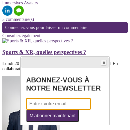
immersives
Avatars
3 commentaire(s)
Connectez-vous pour laisser un commentaire
Consultez également
Sports & XR, quelles perspectives ?
Lundi 20 janvier à 14h à la Federation Française de FootballEn
collaboration avec la Federation...
ABONNEZ-VOUS À
NOTRE NEWSLETTER
M'abonner maintenant