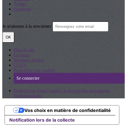
Twitter
Facebook
Je m'abonne à la newsletter
OK
Plan du site
Licences
Mentions légales
CGUV
Paramétrer vos cookies
Se connecter
Propulsé par AssoConnect, le logiciel des associations
Professionnelles
Vos choix en matière de confidentialité
Notification lors de la collecte