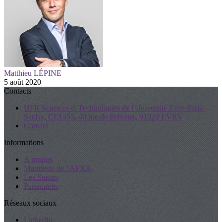
Matthieu LÉPINE
5 août 2020
Contacts
UFR Sciences et Technologies de l'Université Evry-Paris-
Saclay, CE1455, 40 rue de Pelvoux, 91020 EVRY
Contact
Informations
A propos
Manifeste de l'AFXR
Les Statuts
Partenaires
Réseaux sociaux
LinkedIn