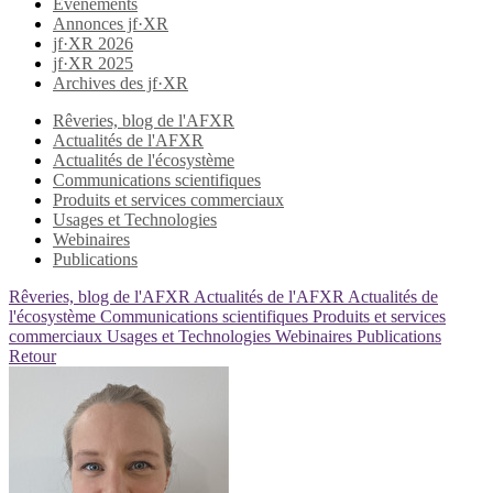
Evènements
Annonces jf·XR
jf·XR 2026
jf·XR 2025
Archives des jf·XR
Rêveries, blog de l'AFXR
Actualités de l'AFXR
Actualités de l'écosystème
Communications scientifiques
Produits et services commerciaux
Usages et Technologies
Webinaires
Publications
Rêveries, blog de l'AFXR
Actualités de l'AFXR
Actualités de
l'écosystème
Communications scientifiques
Produits et services
commerciaux
Usages et Technologies
Webinaires
Publications
Retour