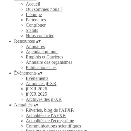
Accueil
Qui sommes-nous ?
L'équipe
Partenaires
Contribuer
Statuts
Nous contacter
Ressources
▴
▾
Annuaires
Agenda commun
Emplois et Carrières
Annuaire des organismes
Publications clés
Évènements
▴
▾
Evènements
Annonces jf·XR
jf·XR 2026
jf·XR 2025
Archives des jf·XR
Actualités
▴
▾
Rêveries, blog de l'AFXR
Actualités de l'AFXR
Actualités de l'écosystème
Communications scientifiques