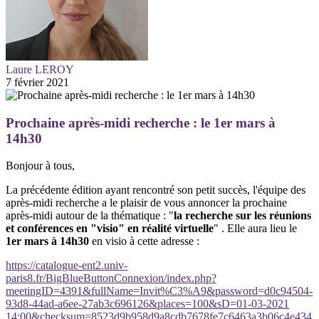
Laure LEROY
7 février 2021
Prochaine après-midi recherche : le 1er mars à
14h30
Bonjour à tous,
La précédente édition ayant rencontré son petit succès, l'équipe des
après-midi recherche a le plaisir de vous annoncer la prochaine
après-midi autour de la thématique : "
la recherche sur les réunions
et conférences en "visio" en réalité virtuelle
" . Elle aura lieu le
1er mars à 14h30
en visio à cette adresse :
https://catalogue-ent2.univ-
paris8.fr/BigBlueButtonConnexion/index.php?
meetingID=4391&fullName=Invit%C3%A9&password=d0c94504-
93d8-44ad-a6ee-27ab3c696126&places=100&sD=01-03-2021
14:00&checksum=8523d9b958d9a8cdb7678fe7c6463a3b06c4e434