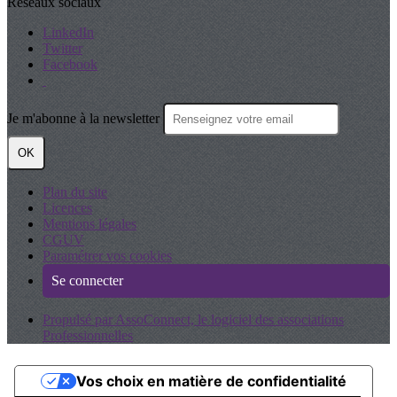
Réseaux sociaux
LinkedIn
Twitter
Facebook
Je m'abonne à la newsletter
OK
Plan du site
Licences
Mentions légales
CGUV
Paramétrer vos cookies
Se connecter
Propulsé par AssoConnect, le logiciel des associations
Professionnelles
Vos choix en matière de confidentialité