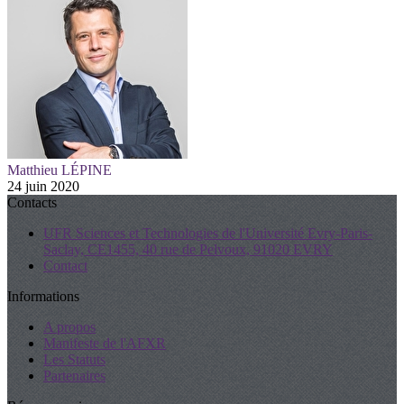
Matthieu LÉPINE
24 juin 2020
Contacts
UFR Sciences et Technologies de l'Université Evry-Paris-
Saclay, CE1455, 40 rue de Pelvoux, 91020 EVRY
Contact
Informations
A propos
Manifeste de l'AFXR
Les Statuts
Partenaires