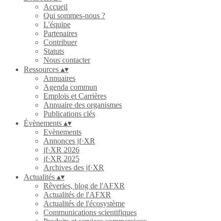
Accueil
Qui sommes-nous ?
L'équipe
Partenaires
Contribuer
Statuts
Nous contacter
Ressources
▴
▾
Annuaires
Agenda commun
Emplois et Carrières
Annuaire des organismes
Publications clés
Évènements
▴
▾
Evènements
Annonces jf·XR
jf·XR 2026
jf·XR 2025
Archives des jf·XR
Actualités
▴
▾
Rêveries, blog de l'AFXR
Actualités de l'AFXR
Actualités de l'écosystème
Communications scientifiques