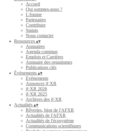
Accueil
Qui sommes-nous ?
L'équipe
Partenaires
Contribuer
Statuts
Nous contacter
Ressources
▴
▾
Annuaires
Agenda commun
Emplois et Carrières
Annuaire des organismes
Publications clés
Évènements
▴
▾
Evènements
Annonces jf·XR
jf·XR 2026
jf·XR 2025
Archives des jf·XR
Actualités
▴
▾
Rêveries, blog de l'AFXR
Actualités de l'AFXR
Actualités de l'écosystème
Communications scientifiques