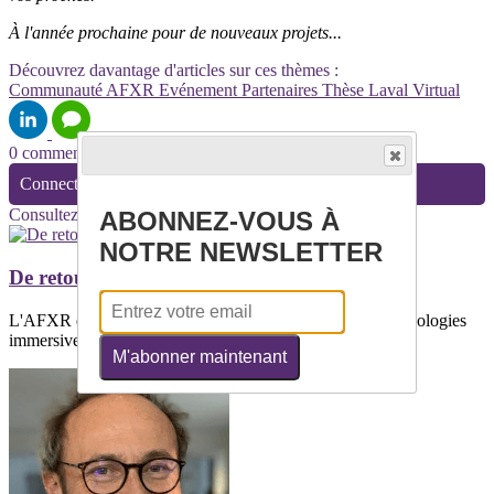
À l'année prochaine pour de nouveaux projets...
Découvrez davantage d'articles sur ces thèmes :
Communauté
AFXR
Evénement
Partenaires
Thèse
Laval Virtual
0 commentaire(s)
Connectez-vous pour laisser un commentaire
Consultez également
ABONNEZ-VOUS À
NOTRE NEWSLETTER
De retour du SITEM
L'AFXR était partenaire de la conférence dédiée aux technologies
immersivesLe SITEM est un...
M'abonner maintenant