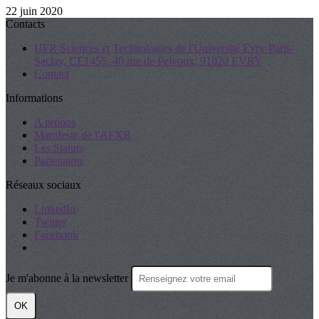
22 juin 2020
Contacts
UFR Sciences et Technologies de l'Université Evry-Paris-
Saclay, CE1455, 40 rue de Pelvoux, 91020 EVRY
Contact
Informations
A propos
Manifeste de l'AFXR
Les Statuts
Partenaires
Réseaux sociaux
LinkedIn
Twitter
Facebook
Je m'abonne à la newsletter
OK