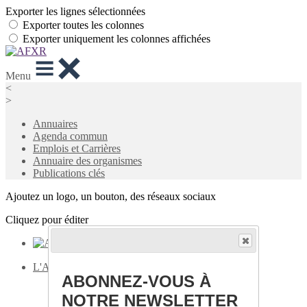
Exporter les lignes sélectionnées
Exporter toutes les colonnes
Exporter uniquement les colonnes affichées
Menu
<
>
Annuaires
Agenda commun
Emplois et Carrières
Annuaire des organismes
Publications clés
Ajoutez un logo, un bouton, des réseaux sociaux
Cliquez pour éditer
L'AFXR
▴
▾
ABONNEZ-VOUS À
Accueil
Qui sommes-nous ?
NOTRE NEWSLETTER
L'équipe