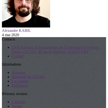
Alexandre KABIL
4 mai 2020
Contacts
UFR Sciences et Technologies de l'Université Evry-Paris-
Saclay, CE1455, 40 rue de Pelvoux, 91020 EVRY
Contact
Informations
A propos
Manifeste de l'AFXR
Les Statuts
Partenaires
Réseaux sociaux
LinkedIn
Twitter