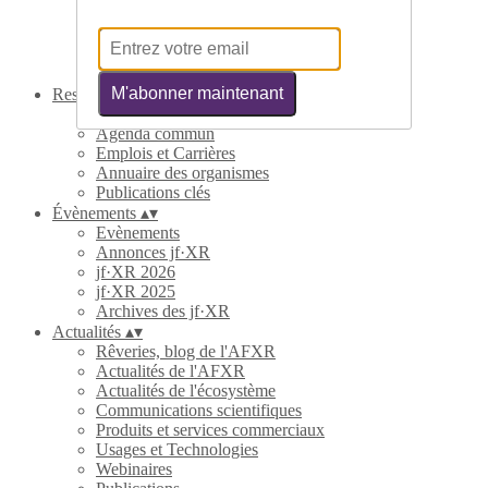
Partenaires
Contribuer
Statuts
Nous contacter
M'abonner maintenant
Ressources
▴
▾
Annuaires
Agenda commun
Emplois et Carrières
Annuaire des organismes
Publications clés
Évènements
▴
▾
Evènements
Annonces jf·XR
jf·XR 2026
jf·XR 2025
Archives des jf·XR
Actualités
▴
▾
Rêveries, blog de l'AFXR
Actualités de l'AFXR
Actualités de l'écosystème
Communications scientifiques
Produits et services commerciaux
Usages et Technologies
Webinaires