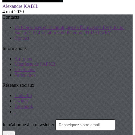
Alexandre KABIL
4 mai 2020
Contacts
UFR Sciences et Technologies de l'Université Evry-Paris-
Saclay, CE1455, 40 rue de Pelvoux, 91020 EVRY
Contact
Informations
A propos
Manifeste de l'AFXR
Les Statuts
Partenaires
Réseaux sociaux
LinkedIn
Twitter
Facebook
Je m'abonne à la newsletter