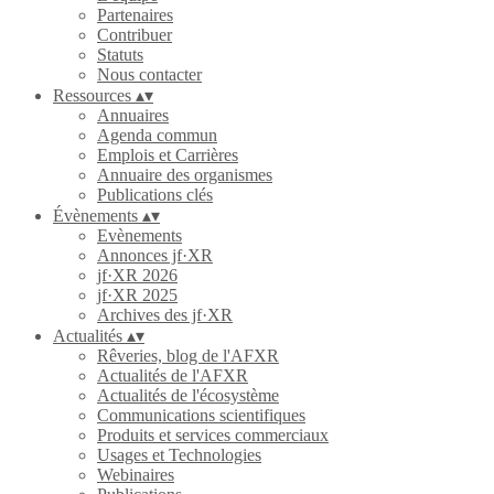
Partenaires
Contribuer
Statuts
Nous contacter
Ressources
▴
▾
Annuaires
Agenda commun
Emplois et Carrières
Annuaire des organismes
Publications clés
Évènements
▴
▾
Evènements
Annonces jf·XR
jf·XR 2026
jf·XR 2025
Archives des jf·XR
Actualités
▴
▾
Rêveries, blog de l'AFXR
Actualités de l'AFXR
Actualités de l'écosystème
Communications scientifiques
Produits et services commerciaux
Usages et Technologies
Webinaires