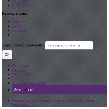
Les Statuts
Partenaires
Réseaux sociaux
LinkedIn
Twitter
Facebook
Je m'abonne à la newsletter
OK
Plan du site
Licences
Mentions légales
CGUV
Paramétrer vos cookies
Se connecter
Propulsé par AssoConnect, le logiciel des associations
Professionnelles