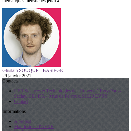
thématiques mensuelles jeudi 4...
Ghislain SOUQUET-BASIEGE
29 janvier 2021
Contacts
UFR Sciences et Technologies de l'Université Evry-Paris-
Saclay, CE1455, 40 rue de Pelvoux, 91020 EVRY
Contact
Informations
A propos
Manifeste de l'AFXR