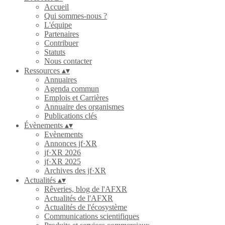
Accueil
Qui sommes-nous ?
L'équipe
Partenaires
Contribuer
Statuts
Nous contacter
Ressources
▴
▾
Annuaires
Agenda commun
Emplois et Carrières
Annuaire des organismes
Publications clés
Évènements
▴
▾
Evènements
Annonces jf·XR
jf·XR 2026
jf·XR 2025
Archives des jf·XR
Actualités
▴
▾
Rêveries, blog de l'AFXR
Actualités de l'AFXR
Actualités de l'écosystème
Communications scientifiques