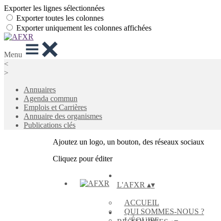
Exporter les lignes sélectionnées
Exporter toutes les colonnes
Exporter uniquement les colonnes affichées
Menu
<
>
Annuaires
Agenda commun
Emplois et Carrières
Annuaire des organismes
Publications clés
Ajoutez un logo, un bouton, des réseaux sociaux
Cliquez pour éditer
L'AFXR
▴
▾
ACCUEIL
QUI SOMMES-NOUS ?
L'ÉQUIPE