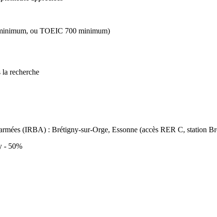
t 2 minimum, ou TOEIC 700 minimum)
 la recherche
s armées (IRBA) : Brétigny-sur-Orge, Essonne (accès RER C, station Br
y - 50%