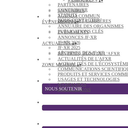
RESSOURCES
▴
▾
PARTENAIRES
CONTRIBUER
ANNUAIRES
STATUTS
AGENDA COMMUN
NOUS CONTACTER
EMPLOIS ET CARRIÈRES
ÉVÈNEMENTS
▴
▾
ANNUAIRE DES ORGANISMES
PUBLICATIONS CLÉS
EVÈNEMENTS
ANNONCES JF·XR
JF·XR 2026
ACTUALITÉS
▴
▾
JF·XR 2025
ARCHIVES DES JF·XR
RÊVERIES, BLOG DE L'AFXR
ACTUALITÉS DE L'AFXR
ACTUALITÉS DE L'ÉCOSYSTÈM
ZONE MEMBRE
▴
▾
COMMUNICATIONS SCIENTIFIQ
PRODUITS ET SERVICES COMM
USAGES ET TECHNOLOGIES
WEBINAIRES
NOUS SOUTENIR
PUBLICATIONS