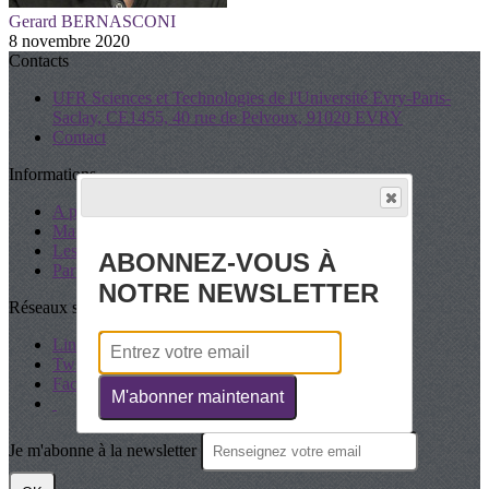
Gerard BERNASCONI
8 novembre 2020
Contacts
UFR Sciences et Technologies de l'Université Evry-Paris-
Saclay, CE1455, 40 rue de Pelvoux, 91020 EVRY
Contact
Informations
A propos
Manifeste de l'AFXR
Les Statuts
ABONNEZ-VOUS À
Partenaires
NOTRE NEWSLETTER
Réseaux sociaux
LinkedIn
Twitter
Facebook
M'abonner maintenant
Je m'abonne à la newsletter