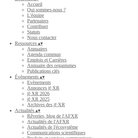
Accueil
Qui sommes-nous ?
L'équipe
Partenaires
Contribuer
Statuts
Nous contacter
Ressources
▴
▾
Annuaires
Agenda commun
Emplois et Carrières
Annuaire des organismes
Publications clés
Évènements
▴
▾
Evènements
Annonces jf·XR
jf·XR 2026
jf·XR 2025
Archives des jf·XR
Actualités
▴
▾
Rêveries, blog de l'AFXR
Actualités de l'AFXR
Actualités de l'écosystème
Communications scientifiques