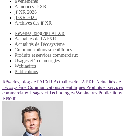
Evènements
Annonces jf·XR
jf·XR 2026
jf·XR 2025
Archives des jf·XR
Rêveries, blog de l'AFXR
Actualités de l'AFXR
Actualités de l'écosystème
Communications scientifiques
Produits et services commerciaux
Usages et Technologies
Webinaires
Publications
Rêveries, blog de l'AFXR
Actualités de l'AFXR
Actualités de
l'écosystème
Communications scientifiques
Produits et services
commerciaux
Usages et Technologies
Webinaires
Publications
Retour